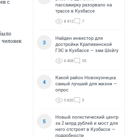
ев с
пассажирку разорвало на
трассе в Кузбассе
8 412
7
 было
Найден инвестор для
8 человек
3
достройки Крапивинской
ГЭС в Кузбассе — зам Шойгу
6 408
35
Какой район Новокузнецка
4
самый лучший для жизни —
опрос
5 820
5
Новый логистический центр
5
за 2 млрд рублей и мост для
него отстроят в Кузбассе —
подробности