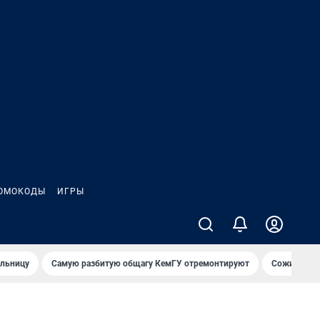
ОМОКОДЫ
ИГРЫ
ольницу
Самую разбитую общагу КемГУ отремонтируют
Сожительни