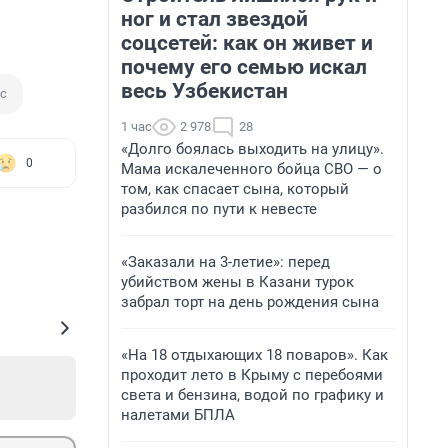
ног и стал звездой
соцсетей: как он живет и
почему его семью искал
весь Узбекистан
с
1 час
2 978
28
«Долго боялась выходить на улицу».
0
Мама искалеченного бойца СВО — о
том, как спасает сына, который
разбился по пути к невесте
«Заказали на 3-летие»: перед
убийством жены в Казани турок
забрал торт на день рождения сына
«На 18 отдыхающих 18 поваров». Как
проходит лето в Крыму с перебоями
света и бензина, водой по графику и
налетами БПЛА