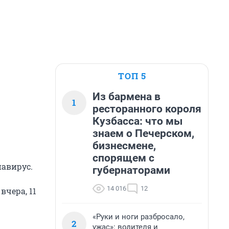
ТОП 5
Из бармена в
1
ресторанного короля
Кузбасса: что мы
знаем о Печерском,
бизнесмене,
спорящем с
навирус.
губернаторами
14 016
12
чера, 11
«Руки и ноги разбросало,
2
ужас»: водителя и