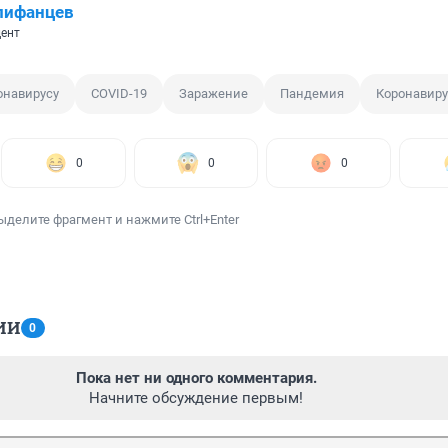
пифанцев
ент
онавирусу
COVID-19
Заражение
Пандемия
Коронавиру
0
0
0
ыделите фрагмент и нажмите Ctrl+Enter
ИИ
0
Пока нет ни одного комментария.
Начните обсуждение первым!