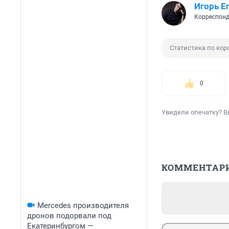
Игорь Е
Корреспонд
Статистика по кор
0
Увидели опечатку? В
КОММЕНТАР
Mercedes производителя
дронов подорвали под
Екатеринбургом —