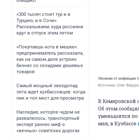
обещают
«300 тысяч стоит тур и в
Турцию, и в Сочи».
Рассказываем, куда россияне
едут в отпуск этим летом
«Покупаешь кота в мешке»:
предприниматель рассказала,
как на самом деле устроен
бизнес со складами дешевых
товаров
Лечение от инфекции 
Самый мощный звездопад
Источник: 
Олег Фёдоро
лета ждет кузбассовцев: когда
пик и топ мест для просмотра
В Кемеровской о
Об этом сообщи
Наследие, которое чудом не
уменьшился по 
развалилось: транспортный
мая, в Кузбассе
эксперт разнес миф о
«вечных» советских дорогах