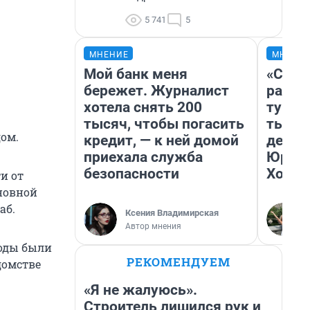
5 741
5
МНЕНИЕ
МНЕНИ
Мой банк меня
«Слив
бережет. Журналист
разоч
хотела снять 200
турис
тысяч, чтобы погасить
тысяч
ом.
кредит, — к ней домой
день 
приехала служба
Юрско
безопасности
Хогва
и от
сновной
аб.
Ксения Владимирская
Автор мнения
воды были
РЕКОМЕНДУЕМ
домстве
«Я не жалуюсь».
Строитель лишился рук и