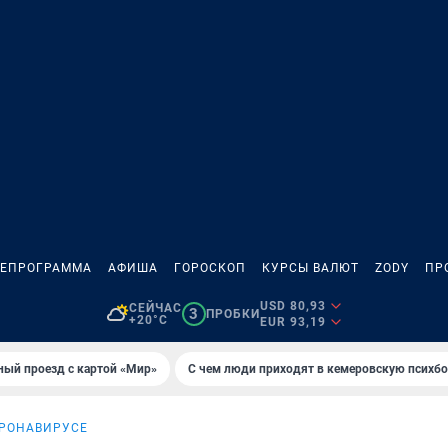
ЛЕПРОГРАММА
АФИША
ГОРОСКОП
КУРСЫ ВАЛЮТ
ZODY
ПР
USD 80,93
СЕЙЧАС
3
ПРОБКИ
+20°C
EUR 93,19
ный проезд с картой «Мир»
С чем люди приходят в кемеровскую психб
ОРОНАВИРУСЕ