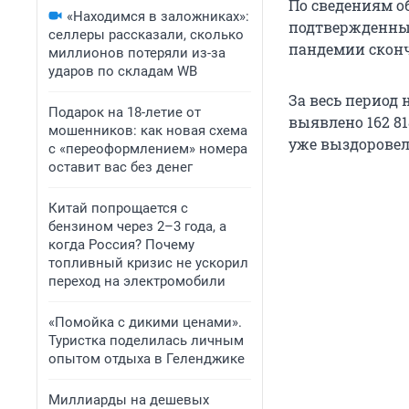
По сведениям об
«Находимся в заложниках»:
подтвержденным
селлеры рассказали, сколько
пандемии сконч
миллионов потеряли из-за
ударов по складам WB
За весь период
Подарок на 18-летие от
выявлено 162 81
мошенников: как новая схема
уже выздоровели
с «переоформлением» номера
оставит вас без денег
Китай попрощается с
бензином через 2–3 года, а
когда Россия? Почему
топливный кризис не ускорил
переход на электромобили
«Помойка с дикими ценами».
Туристка поделилась личным
опытом отдыха в Геленджике
Миллиарды на дешевых