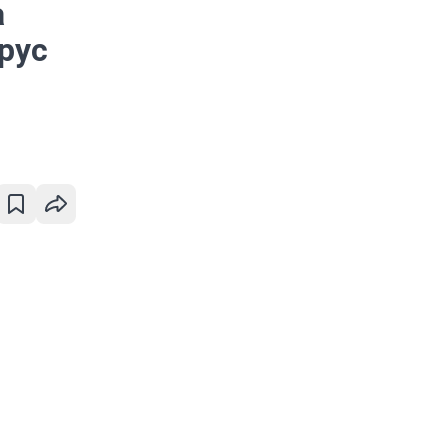
а
рус