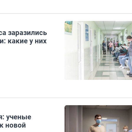
са заразились
: какие у них
я: ученые
к новой