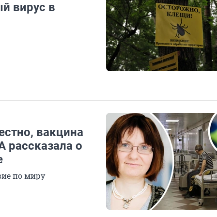
й вирус в
естно, вакцина
А рассказала о
е
вие по миру