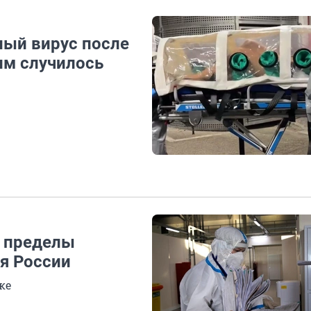
ный вирус после
ним случилось
а пределы
ля России
ке