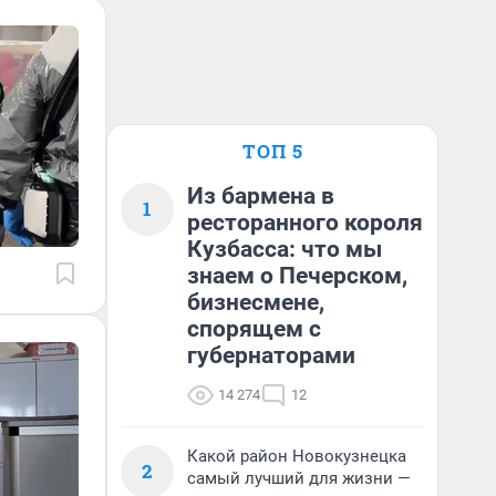
ТОП 5
Из бармена в
1
ресторанного короля
Кузбасса: что мы
знаем о Печерском,
бизнесмене,
спорящем с
губернаторами
14 274
12
Какой район Новокузнецка
2
самый лучший для жизни —