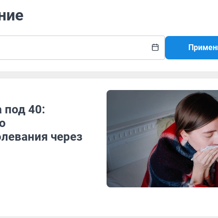
ние
Примен
 под 40:
о
олевания через