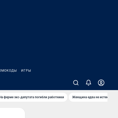
ОМОКОДЫ
ИГРЫ
На ферме экс-депутата погибли работники
Женщина едва не истекла кро