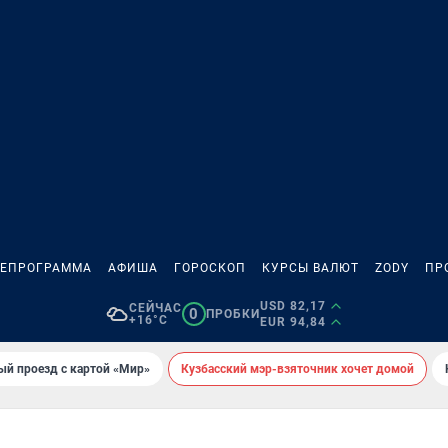
ЛЕПРОГРАММА
АФИША
ГОРОСКОП
КУРСЫ ВАЛЮТ
ZODY
ПР
USD 82,17
СЕЙЧАС
0
ПРОБКИ
+16°C
EUR 94,84
ый проезд с картой «Мир»
Кузбасский мэр-взяточник хочет домой