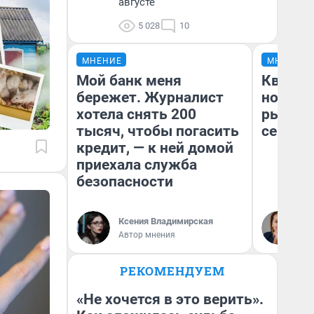
августе
5 028
10
МНЕНИЕ
МНЕНИЕ
Мой банк меня
Кварти
бережет. Журналист
но деш
хотела снять 200
рынок 
тысяч, чтобы погасить
сейчас
кредит, — к ней домой
приехала служба
безопасности
Ек
Ксения Владимирская
ди
Автор мнения
не
РЕКОМЕНДУЕМ
«Не хочется в это верить».