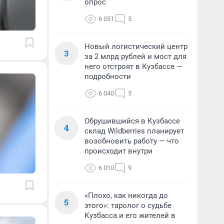
опрос
6 051
5
Новый логистический центр
3
за 2 млрд рублей и мост для
него отстроят в Кузбассе —
подробности
6 040
5
Обрушившийся в Кузбассе
4
склад Wildberries планирует
возобновить работу — что
происходит внутри
6 010
9
«Плохо, как никогда до
5
этого»: таролог о судьбе
Кузбасса и его жителей в