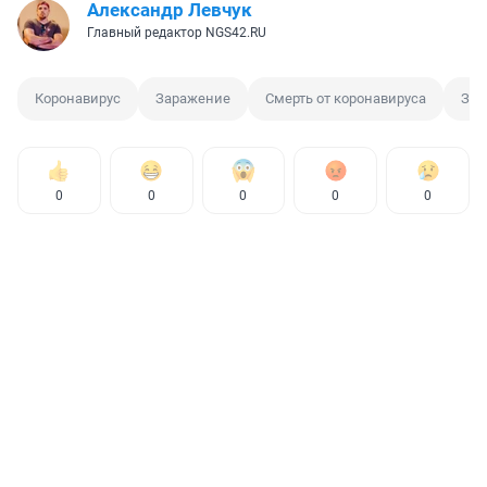
Александр Левчук
Главный редактор NGS42.RU
Коронавирус
Заражение
Смерть от коронавируса
Заб
0
0
0
0
0