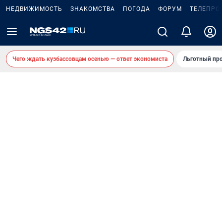
НЕДВИЖИМОСТЬ
ЗНАКОМСТВА
ПОГОДА
ФОРУМ
ТЕЛЕПРО
Чего ждать кузбассовцам осенью — ответ экономиста
Льготный про