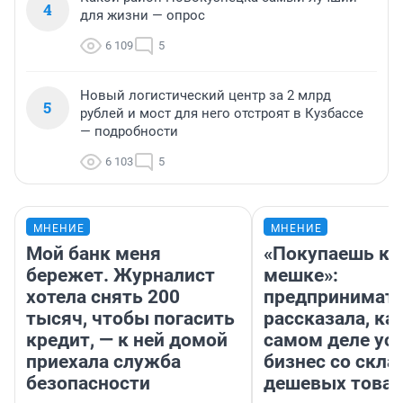
4
для жизни — опрос
6 109
5
Новый логистический центр за 2 млрд
5
рублей и мост для него отстроят в Кузбассе
— подробности
6 103
5
МНЕНИЕ
МНЕНИЕ
Мой банк меня
«Покупаешь ко
бережет. Журналист
мешке»:
хотела снять 200
предпринимат
тысяч, чтобы погасить
рассказала, как
кредит, — к ней домой
самом деле ус
приехала служба
бизнес со скл
безопасности
дешевых това