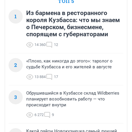
ТОП 5
Из бармена в ресторанного
1
короля Кузбасса: что мы знаем
о Печерском, бизнесмене,
спорящем с губернаторами
14 360
12
«Плохо, как никогда до этого»: таролог о
2
судьбе Кузбасса и его жителей в августе
13 884
17
Обрушившийся в Кузбассе склад Wildberries
3
планирует возобновить работу — что
происходит внутри
6 272
9
Какой район Новокузнецка самый лучший