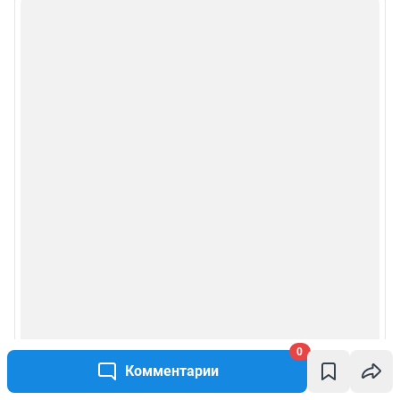
Сообщить новость
Рубрики
Реклама на сайте
Прайс-лист
О компании
Наши награды
Наши вакансии
0
Техподдержка
Комментарии