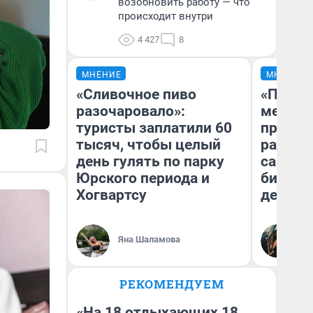
возобновить работу — что
происходит внутри
4 427
8
МНЕНИЕ
МНЕНИЕ
«Сливочное пиво
«Покуп
разочаровало»:
мешке»
туристы заплатили 60
предпр
тысяч, чтобы целый
рассказ
день гулять по парку
самом 
Юрского периода и
бизнес
Хогвартсу
дешевы
На
Яна Шаламова
От
де
РЕКОМЕНДУЕМ
«На 18 отдыхающих 18