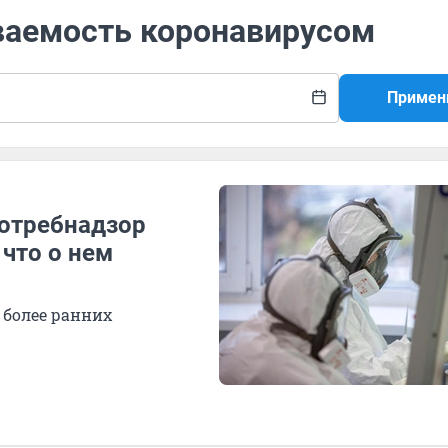
еваемость коронавирусом
Примен
потребнадзор
что о нем
 более ранних