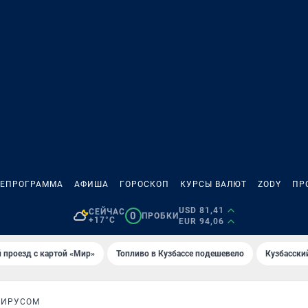
ЛЕПРОГРАММА
АФИША
ГОРОСКОП
КУРСЫ ВАЛЮТ
ZODY
ПР
USD 81,41
СЕЙЧАС
0
ПРОБКИ
+17°C
EUR 94,06
 проезд с картой «Мир»
Топливо в Кузбассе подешевело
Кузбасски
ВИРУСОМ