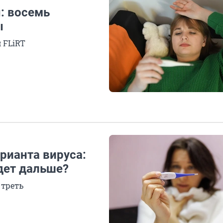
: восемь
ы
 FLiRT
рианта вируса:
дет дальше?
 треть