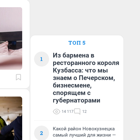
ТОП 5
Из бармена в
1
ресторанного короля
Кузбасса: что мы
знаем о Печерском,
бизнесмене,
спорящем с
губернаторами
14 117
12
Какой район Новокузнецка
2
самый лучший для жизни —