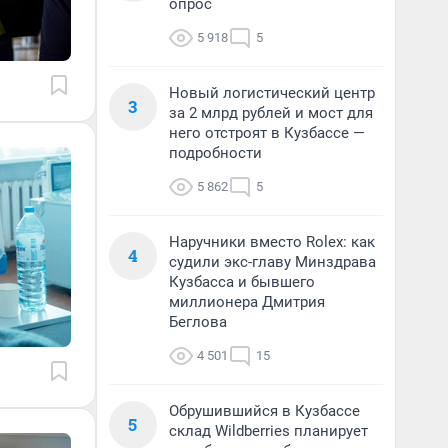
опрос
5 918
5
Новый логистический центр
3
за 2 млрд рублей и мост для
него отстроят в Кузбассе —
подробности
5 862
5
Наручники вместо Rolex: как
4
судили экс-главу Минздрава
Кузбасса и бывшего
миллионера Дмитрия
Беглова
4 501
15
Обрушившийся в Кузбассе
5
склад Wildberries планирует