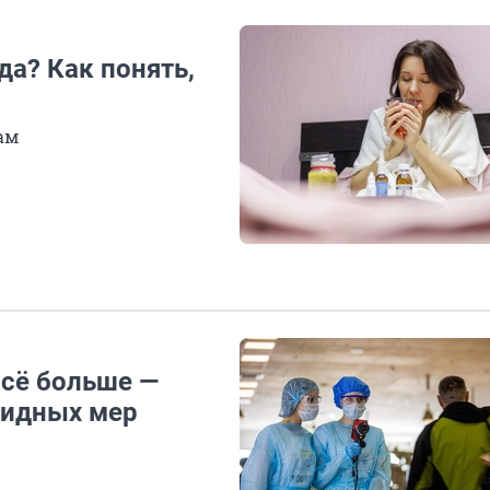
да? Как понять,
ам
всё больше —
видных мер