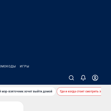
ОМОКОДЫ
ИГРЫ
й мэр-взяточник хочет выйти домой
Где и когда стоит смотреть звездоп