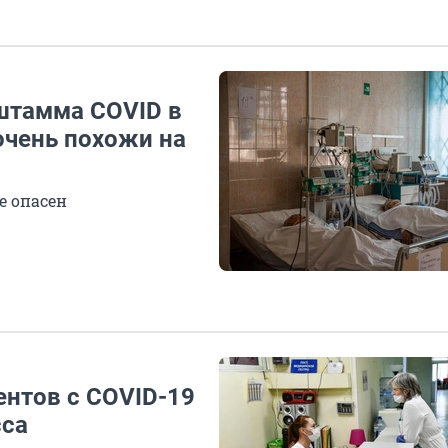
штамма COVID в
очень похожи на
е опасен
нтов с COVID-19
сса