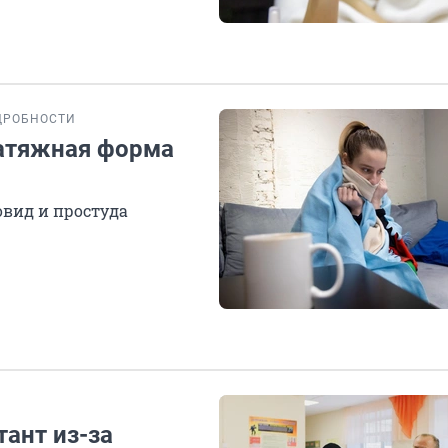
ДРОБНОСТИ
затяжная форма
овид и простуда
тант из-за