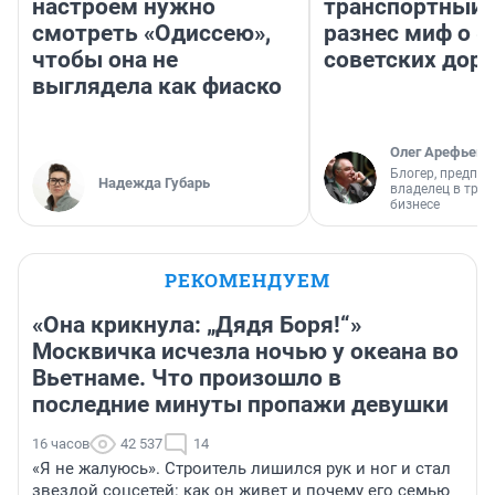
настроем нужно
транспортный 
смотреть «Одиссею»,
разнес миф о 
чтобы она не
советских доро
выглядела как фиаско
Олег Арефьев
Блогер, предпри
Надежда Губарь
владелец в тра
бизнесе
РЕКОМЕНДУЕМ
«Она крикнула: „Дядя Боря!“»
Москвичка исчезла ночью у океана во
Вьетнаме. Что произошло в
последние минуты пропажи девушки
16 часов
42 537
14
«Я не жалуюсь». Строитель лишился рук и ног и стал
звездой соцсетей: как он живет и почему его семью