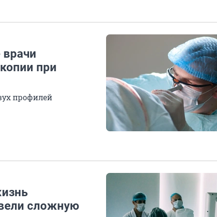
 врачи
скопии при
вух профилей
жизнь
овели сложную