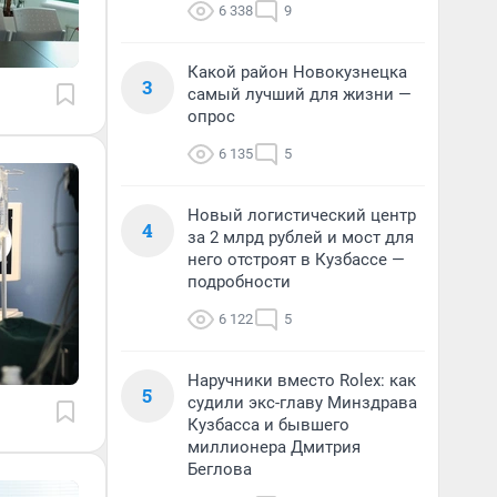
6 338
9
Какой район Новокузнецка
3
самый лучший для жизни —
опрос
6 135
5
Новый логистический центр
4
за 2 млрд рублей и мост для
него отстроят в Кузбассе —
подробности
6 122
5
Наручники вместо Rolex: как
5
судили экс-главу Минздрава
Кузбасса и бывшего
миллионера Дмитрия
Беглова