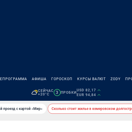
ЛЕПРОГРАММА
АФИША
ГОРОСКОП
КУРСЫ ВАЛЮТ
ZODY
ПР
USD 82,17
СЕЙЧАС
3
ПРОБКИ
+20°C
EUR 94,84
й проезд с картой «Мир»
Сколько стоит жилье в кемеровском долгостр