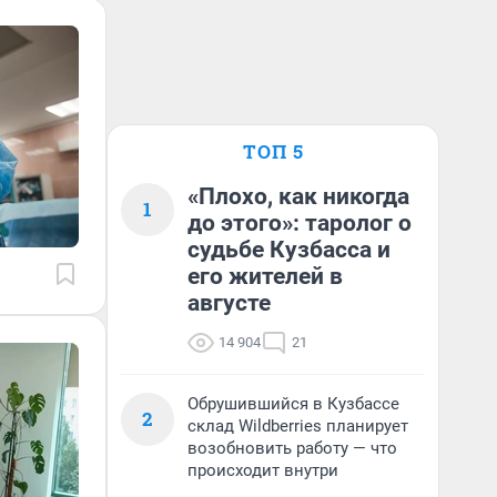
ТОП 5
«Плохо, как никогда
1
до этого»: таролог о
судьбе Кузбасса и
его жителей в
августе
14 904
21
Обрушившийся в Кузбассе
2
склад Wildberries планирует
возобновить работу — что
происходит внутри