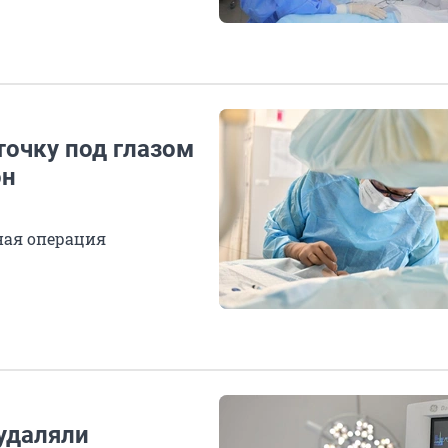
точку под глазом
он
ная операция
удаляли