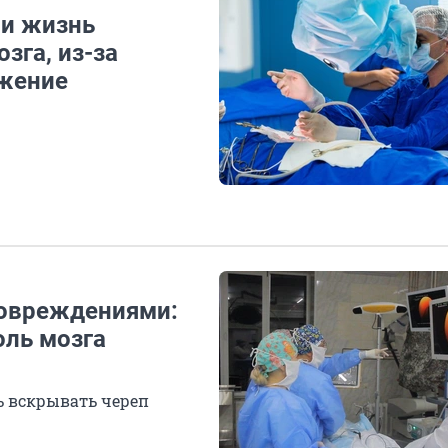
ли жизнь
зга, из-за
ужение
повреждениями:
оль мозга
ь вскрывать череп