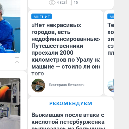
4 823
15
МНЕНИЕ
МНЕНИЕ
«Нет некрасивых
Тепло 
городов, есть
холодн
недофинансированные».
зимой.
Путешественники
ездит н
проехали 2000
плюсы 
километров по Уралу на
машине — стоило ли оно
того
Екатерина Литкевич
Д
РЕКОМЕНДУЕМ
Выжившая после атаки с
кислотой петербурженка
выписалась из больницы