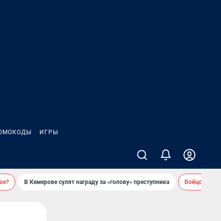
ОМОКОДЫ
ИГРЫ
ое?
В Кемерове сулят награду за «голову» преступника
Бойцовский 