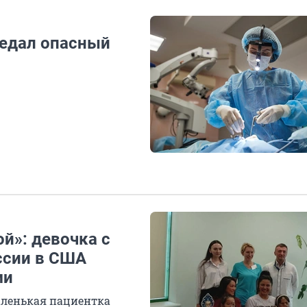
ъедал опасный
ой»: девочка с
ссии в США
ми
аленькая пациентка