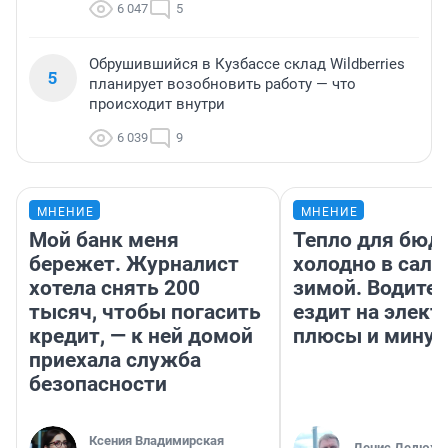
6 047
5
Обрушившийся в Кузбассе склад Wildberries
5
планирует возобновить работу — что
происходит внутри
6 039
9
МНЕНИЕ
МНЕНИЕ
Мой банк меня
Тепло для бюд
бережет. Журналист
холодно в сало
хотела снять 200
зимой. Водител
тысяч, чтобы погасить
ездит на элект
кредит, — к ней домой
плюсы и мину
приехала служба
безопасности
Ксения Владимирская
Денис Дедюхи