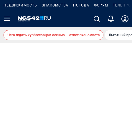
НЕДВИЖИМОСТЬ
ЗНАКОМСТВА
ПОГОДА
ФОРУМ
ТЕЛЕПРО
Чего ждать кузбассовцам осенью — ответ экономиста
Льготный про