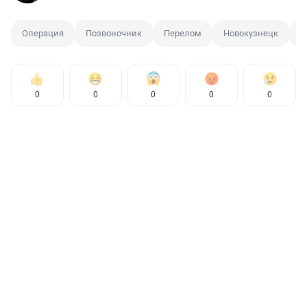
Операция
Позвоночник
Перелом
Новокузнецк
С
0
0
0
0
0