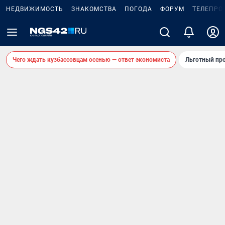
НЕДВИЖИМОСТЬ
ЗНАКОМСТВА
ПОГОДА
ФОРУМ
ТЕЛЕПРО
Чего ждать кузбассовцам осенью — ответ экономиста
Льготный про