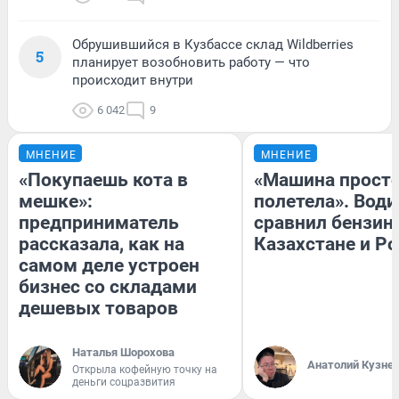
Обрушившийся в Кузбассе склад Wildberries
5
планирует возобновить работу — что
происходит внутри
6 042
9
МНЕНИЕ
МНЕНИЕ
«Покупаешь кота в
«Машина прост
мешке»:
полетела». Води
предприниматель
сравнил бензин
рассказала, как на
Казахстане и Р
самом деле устроен
бизнес со складами
дешевых товаров
Наталья Шорохова
Анатолий Кузне
Открыла кофейную точку на
деньги соцразвития