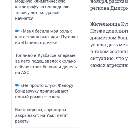
ноября, расска
мощную климатическую
катастрофу за последнюю
региона Дмитри
тысячу лет: когда всё
начнется
Жительница Куз
Позже дополнит
«Меня бесила моя роль»:
как сегодня выглядит Пуговка
диаметром боль
из «Папиных дочек»
успела дать ме
в таком состоян
Топливо в Кузбассе впервые
ситуацию, что 
за лето подешевело: сколько
самых агрессив
сейчас стоит бензин и дизель
на АЗС
«Не просто слух»: Федору
Бондарчуку приписывают
новый роман — с кем
Воют сирены, аэропорты
закрывают: на Урал летят
ракеты