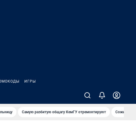
ОМОКОДЫ
ИГРЫ
ольницу
Самую разбитую общагу КемГУ отремонтируют
Сожительни