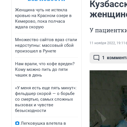
Кузбасс
Женщина чуть не истекла
женщине
кровью на Красном озере в
Кемерово, пока полчаса
ждала скорую
У пациентк
Множество сайтов враз стали
11 ноября 2022, 19:11
недоступны: массовый сбой
произошел в Рунете
1
коммент
Нам врали, что кофе вреден?
Кому можно пить до пяти
чашек в день
«У меня есть еще пять минут»:
фельдшер скорой — о борьбе
со смертью, самых сложных
вызовах и чувстве
безысходности
Легковушка влетела в