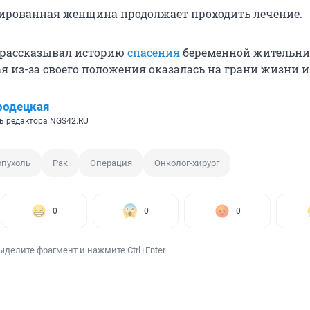
ированная женщина продолжает проходить лечение.
 рассказывал историю
спасения
беременной жительн
ая из-за своего положения оказалась на грани жизни и
родецкая
ь редактора NGS42.RU
опухоль
Рак
Операция
Онколог-хирург
0
0
0
ыделите фрагмент и нажмите Ctrl+Enter