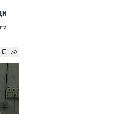
ди
оли