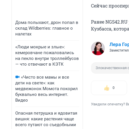
Сейчас проопер
Ранее NGS42.RU
Дома полыхают, дрон попал в
склад Wildberries: главное о
Кузбасса, котор
налетах
Лера Го
«Люди мокрые и злые»:
Заместител
кемеровчане пожаловались
на пекло внутри троллейбусов
— что отвечают в КЭТК
Злокачественная 
«Чисто все мамы и все
дети на свете»: как
0
медвежонок Момота покорил
буквально весь интернет.
Видео
Увидели опечатку? В
Опасная петрушка и ядовитая
вишня: какие растения чаще
всего путают со съедобными