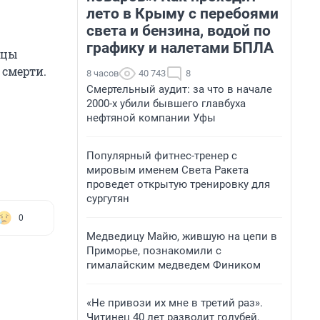
лето в Крыму с перебоями
света и бензина, водой по
графику и налетами БПЛА
ицы
 смерти.
8 часов
40 743
8
Смертельный аудит: за что в начале
2000-х убили бывшего главбуха
нефтяной компании Уфы
Популярный фитнес-тренер с
мировым именем Света Ракета
проведет открытую тренировку для
сургутян
0
Медведицу Майю, жившую на цепи в
Приморье, познакомили с
гималайским медведем Фиником
«Не привози их мне в третий раз».
Читинец 40 лет разводит голубей,