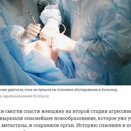
оем диагнозе, пока не пришла на плановое обследование в больницу
а здравоохранения Кузбасса
чи смогли спасти женщину на второй стадии агрессив
 вырезали опаснейшее новообразование, которое уже у
метастазы, и сохранили орган. Историю спасения в пя