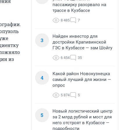
нения
пассажирку разорвало на
трассе в Кузбассе
8 485
7
ографии.
 опухоль
Найден инвестор для
 уже
3
достройки Крапивинской
циентку
ГЭС в Кузбассе — зам Шойгу
сложняло
6 454
35
дин из
Какой район Новокузнецка
4
самый лучший для жизни —
опрос
5 874
5
Новый логистический центр
5
за 2 млрд рублей и мост для
него отстроят в Кузбассе —
подробности