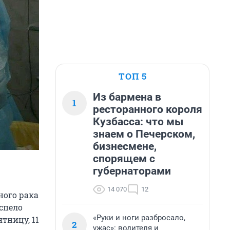
ТОП 5
Из бармена в
1
ресторанного короля
Кузбасса: что мы
знаем о Печерском,
бизнесмене,
спорящем с
губернаторами
14 070
12
ного рака
спело
«Руки и ноги разбросало,
тницу, 11
2
ужас»: водителя и