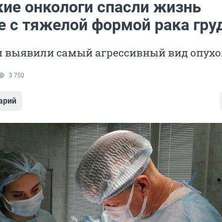
кие онкологи спасли жизнь
 с тяжелой формой рака гру
и выявили самый агрессивный вид опух
3 750
арий