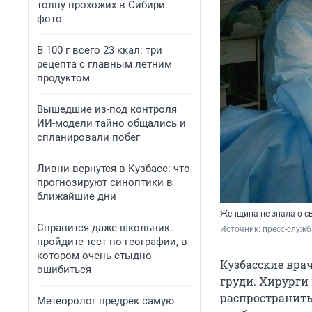
толпу прохожих в Сибири:
фото
В 100 г всего 23 ккал: три
рецепта с главным летним
продуктом
Вышедшие из-под контроля
ИИ-модели тайно общались и
спланировали побег
Ливни вернутся в Кузбасс: что
прогнозируют синоптики в
ближайшие дни
Женщина не знала о св
Справится даже школьник:
Источник: 
пресс-служб
пройдите тест по географии, в
котором очень стыдно
Кузбасские вра
ошибиться
груди. Хирурги
распространить 
Метеоролог предрек самую