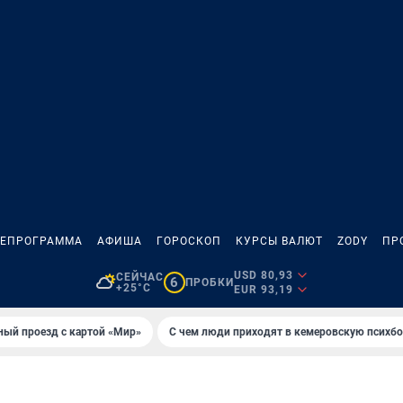
ЛЕПРОГРАММА
АФИША
ГОРОСКОП
КУРСЫ ВАЛЮТ
ZODY
ПР
USD 80,93
СЕЙЧАС
6
ПРОБКИ
+25°C
EUR 93,19
ный проезд с картой «Мир»
С чем люди приходят в кемеровскую психб