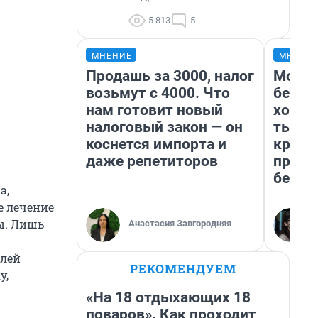
5 813
5
МНЕНИЕ
МНЕНИ
Продашь за 3000, налог
Мой б
возьмут с 4000. Что
береж
нам готовит новый
хотел
налоговый закон — он
тысяч
коснется импорта и
креди
даже репетиторов
приех
безоп
а,
е лечение
ы. Лишь
Анастасия Завгородняя
олей
РЕКОМЕНДУЕМ
у,
«На 18 отдыхающих 18
поваров». Как проходит