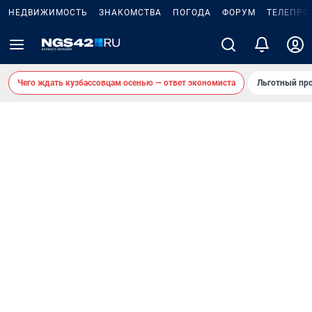
НЕДВИЖИМОСТЬ
ЗНАКОМСТВА
ПОГОДА
ФОРУМ
ТЕЛЕПРО
Чего ждать кузбассовцам осенью — ответ экономиста
Льготный про