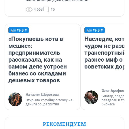
4 663
15
МНЕНИЕ
МНЕНИЕ
«Покупаешь кота в
Наследие, кото
мешке»:
чудом не разва
предприниматель
транспортный 
рассказала, как на
разнес миф о 
самом деле устроен
советских доро
бизнес со складами
дешевых товаров
Олег Арефьев
Наталья Шорохова
Блогер, предпри
Открыла кофейную точку на
владелец в тра
деньги соцразвития
бизнесе
РЕКОМЕНДУЕМ