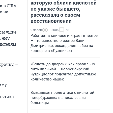
которую облили кислотой
а в США:
по указке бывшего,
о не
рассказала о своем
восстановлении
9 часов
10 006
58
ом ушке.
Работает в клинике и играет в театре
, ему
— что известно о сестре Вани
одителям
Дмитриенко, оскандалившейся на
концерте в «Лужниках»
срочку, —
«Вплоть до диареи»: как правильно
пить иван-чай — новосибирский
нутрициолог подсчитал допустимое
количество чашек
мму.
Выжившая после атаки с кислотой
альчика
петербурженка выписалась из
больницы