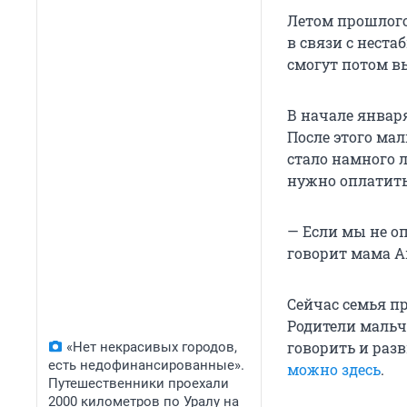
Летом прошлого
в связи с неста
смогут потом в
В начале январ
После этого мал
стало намного 
нужно оплатить
— Если мы не оп
говорит мама А
Сейчас семья п
Родители мальч
говорить и разв
«Нет некрасивых городов,
есть недофинансированные».
можно здесь
.
Путешественники проехали
2000 километров по Уралу на