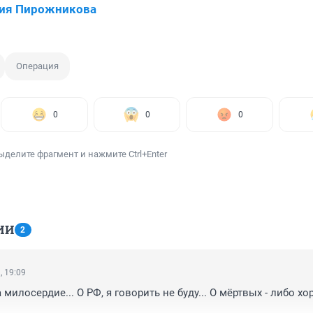
сия Пирожникова
Операция
0
0
0
ыделите фрагмент и нажмите Ctrl+Enter
ИИ
2
, 19:09
милосердие... О РФ, я говорить не буду... О мёртвых - либо хор