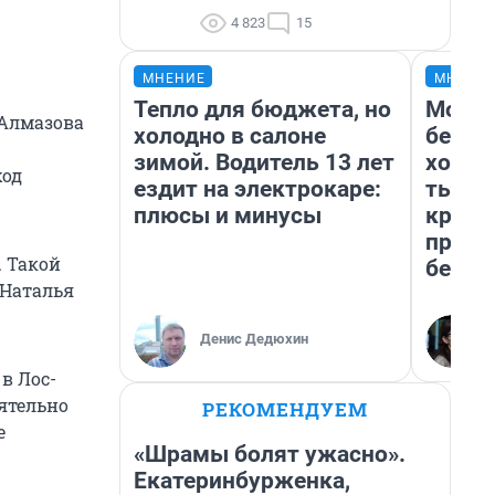
4 823
15
МНЕНИЕ
МНЕНИ
Тепло для бюджета, но
Мой б
 Алмазова
холодно в салоне
береж
зимой. Водитель 13 лет
хотел
ход
ездит на электрокаре:
тысяч
плюсы и минусы
креди
приех
. Такой
безоп
 Наталья
Денис Дедюхин
в Лос-
ятельно
РЕКОМЕНДУЕМ
е
«Шрамы болят ужасно».
Екатеринбурженка,