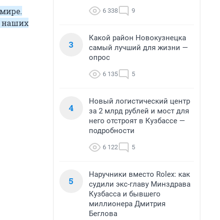
 мире.
6 338
9
е наших
Какой район Новокузнецка
3
самый лучший для жизни —
опрос
6 135
5
Новый логистический центр
4
за 2 млрд рублей и мост для
него отстроят в Кузбассе —
подробности
6 122
5
Наручники вместо Rolex: как
5
судили экс-главу Минздрава
Кузбасса и бывшего
миллионера Дмитрия
Беглова