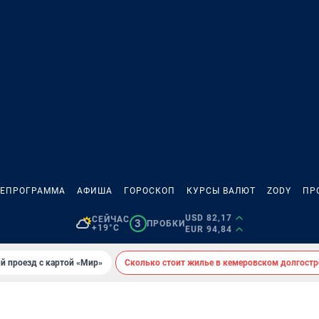
ЛЕПРОГРАММА
АФИША
ГОРОСКОП
КУРСЫ ВАЛЮТ
ZODY
ПР
USD 82,17
СЕЙЧАС
3
ПРОБКИ
+19°C
EUR 94,84
й проезд с картой «Мир»
Сколько стоит жилье в кемеровском долгостр