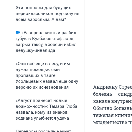
Эти вопросы для будущих
первоклассников под силу не
всем взрослым. А вам?
«Разорвал кисть и разбил
губу»: в Кузбассе стаффорд
загрыз таксу, а хозяин избил
девушку-инвалида
«Они всё еще в лесу, и им
нужна помощь»: сын
пропавших в тайге
Усольцевых назвал еще одну
Андриану Стрел
версию их исчезновения
болезнь — синд
«Август принесет новые
канале внутрен
возможности»: Тамара Глоба
Обычно болезнь 
назвала, кому из знаков
тяжелая клинич
зодиака улыбнется удача
младенчестве п
Переводы россиян начнут