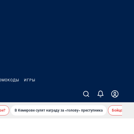
ОМОКОДЫ
ИГРЫ
ое?
В Кемерове сулят награду за «голову» преступника
Бойцовский 