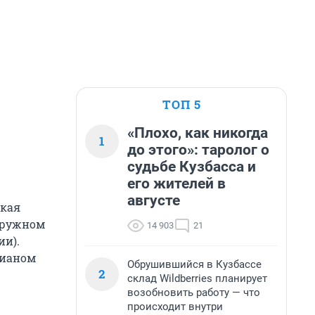
ТОП 5
«Плохо, как никогда
1
до этого»: таролог о
судьбе Кузбасса и
его жителей в
августе
дкая
укружном
14 903
21
ии).
рианом
Обрушившийся в Кузбассе
2
склад Wildberries планирует
возобновить работу — что
происходит внутри