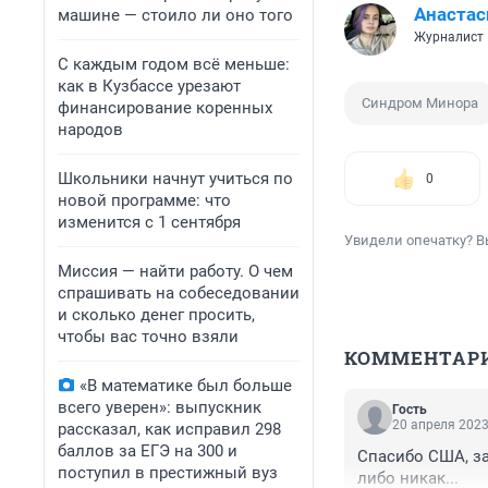
Анаста
машине — стоило ли оно того
Журналист
С каждым годом всё меньше:
как в Кузбассе урезают
Синдром Минора
финансирование коренных
народов
Школьники начнут учиться по
0
новой программе: что
изменится с 1 сентября
Увидели опечатку? В
Миссия — найти работу. О чем
спрашивать на собеседовании
и сколько денег просить,
чтобы вас точно взяли
КОММЕНТАР
«В математике был больше
всего уверен»: выпускник
Гость
20 апреля 2023
рассказал, как исправил 298
баллов за ЕГЭ на 300 и
Спасибо США, за 
поступил в престижный вуз
либо никак...