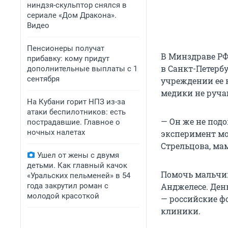
ниндзя-скульптор снялся в
сериале «Дом Дракона».
Видео
Пенсионеры получат
В Минздраве РФ
прибавку: кому придут
в Санкт-Петербу
дополнительные выплаты с 1
сентября
учреждении ее 
медики не руча
На Кубани горит НПЗ из-за
атаки беспилотников: есть
— Он же не под
пострадавшие. Главное о
ночных налетах
эксперимент мо
Стрельцова, ма
Ушел от жены с двумя
детьми. Как главный качок
Помочь мальчик
«Уральских пельменей» в 54
года закрутил роман с
Анджелесе. Ден
молодой красоткой
— российские ф
клиники.