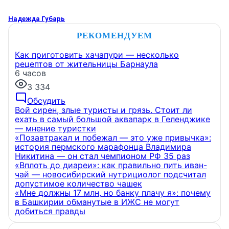
Надежда Губарь
РЕКОМЕНДУЕМ
Как приготовить хачапури — несколько
рецептов от жительницы Барнаула
6 часов
3 334
Обсудить
Вой сирен, злые туристы и грязь. Стоит ли
ехать в самый большой аквапарк в Геленджике
— мнение туристки
«Позавтракал и побежал — это уже привычка»:
история пермского марафонца Владимира
Никитина — он стал чемпионом РФ 35 раз
«Вплоть до диареи»: как правильно пить иван-
чай — новосибирский нутрициолог подсчитал
допустимое количество чашек
«Мне должны 17 млн, но банку плачу я»: почему
в Башкирии обманутые в ИЖС не могут
добиться правды