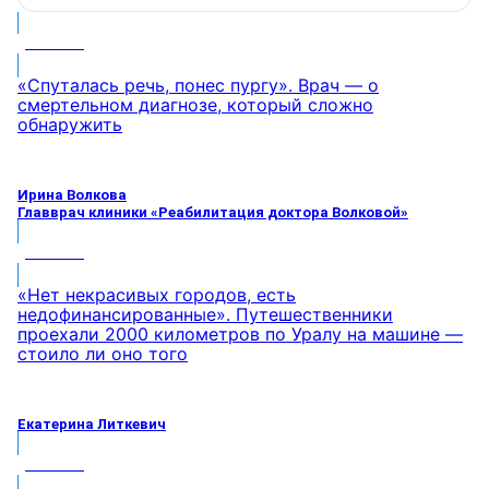
МНЕНИЕ
«Спуталась речь, понес пургу». Врач — о
смертельном диагнозе, который сложно
обнаружить
Ирина Волкова
Главврач клиники «Реабилитация доктора Волковой»
МНЕНИЕ
«Нет некрасивых городов, есть
недофинансированные». Путешественники
проехали 2000 километров по Уралу на машине —
стоило ли оно того
Екатерина Литкевич
МНЕНИЕ