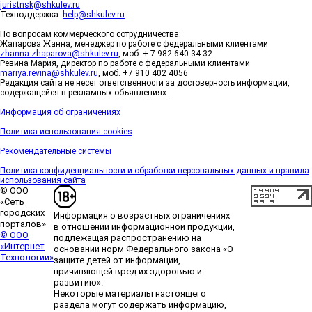
juristnsk@shkulev.ru
Техподдержка:
help@shkulev.ru
По вопросам коммерческого сотрудничества:
Жапарова Жанна, менеджер по работе с федеральными клиентами
zhanna.zhaparova@shkulev.ru
, моб. + 7 982 640 34 32
Ревина Мария, директор по работе с федеральными клиентами
mariya.revina@shkulev.ru
, моб. +7 910 402 4056
Редакция сайта не несет ответственности за достоверность информации,
содержащейся в рекламных объявлениях.
Информация об ограничениях
Политика использования cookies
Рекомендательные системы
Политика конфиденциальности и обработки персональных данных и правила
использования сайта
© ООО
«Сеть
городских
Информация о возрастных ограничениях
порталов»
в отношении информационной продукции,
© ООО
подлежащая распространению на
«Интернет
основании норм Федерального закона «О
Технологии»
защите детей от информации,
причиняющей вред их здоровью и
развитию».
Некоторые материалы настоящего
раздела могут содержать информацию,