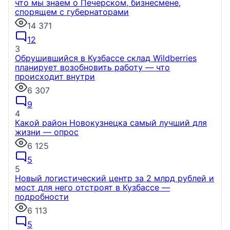
что мы знаем о Печерском, бизнесмене,
спорящем с губернаторами
14 371
12
3
Обрушившийся в Кузбассе склад Wildberries
планирует возобновить работу — что
происходит внутри
6 307
9
4
Какой район Новокузнецка самый лучший для
жизни — опрос
6 125
5
5
Новый логистический центр за 2 млрд рублей и
мост для него отстроят в Кузбассе —
подробности
6 113
5