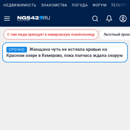
НЕДВИЖИМОСТЬ
ЗНАКОМСТВА
ПОГОДА
ФОРУМ
ТЕЛЕПРО
С чем люди приходят в кемеровскую психбольницу
Льготный проез
Женщина чуть не истекла кровью на
СРОЧНО
Красном озере в Кемерово, пока полчаса ждала скорую