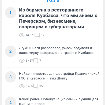
ТОП 5
Из бармена в ресторанного
1
короля Кузбасса: что мы знаем о
Печерском, бизнесмене,
спорящем с губернаторами
14 073
12
«Руки и ноги разбросало, ужас»: водителя и
2
пассажирку разорвало на трассе в Кузбассе
8 487
7
Найден инвестор для достройки Крапивинской
3
ГЭС в Кузбассе — зам Шойгу
6 455
35
Какой район Новокузнецка самый лучший для
4
жизни — опрос