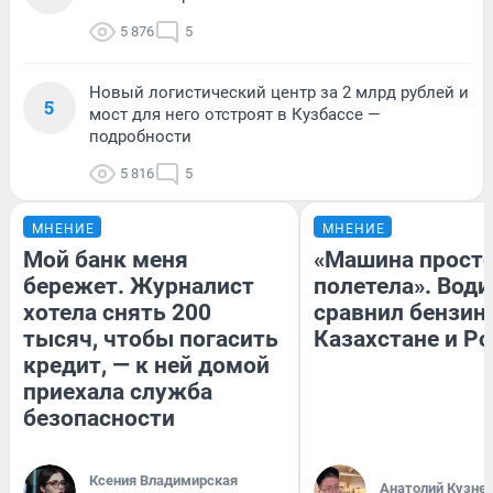
5 876
5
Новый логистический центр за 2 млрд рублей и
5
мост для него отстроят в Кузбассе —
подробности
5 816
5
МНЕНИЕ
МНЕНИЕ
Мой банк меня
«Машина прост
бережет. Журналист
полетела». Води
хотела снять 200
сравнил бензин
тысяч, чтобы погасить
Казахстане и Р
кредит, — к ней домой
приехала служба
безопасности
Ксения Владимирская
Анатолий Кузне