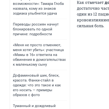
Как отмечает
д
возможности»: Тамара Глоба
достаточно час
назвала, кому из знаков
зодиака улыбнется удача
один из 12 пац
кровоизлиянием
Переводы россиян начнут
сильная боль.
блокировать по одной
причине: подробности
«Меня не просто отменяют,
меня хотят убить»: участница
«Мамы в 16» ответила на
обвинения в домогательствах
к маленькому сыну
Дофаминовый шик, блеск,
красота. Фанки-стайл в
одежде: что это такое и как
его носить — примеры
образов с фото
Туманный и дождливый