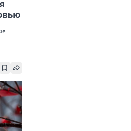
я
овью
ые