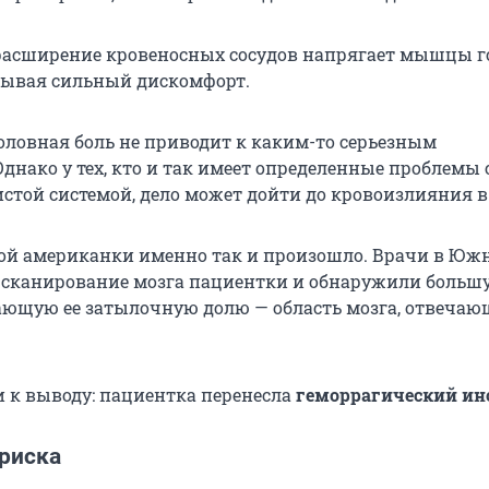
 расширение кровеносных сосудов напрягает мышцы г
зывая сильный дискомфорт.
оловная боль не приводит к каким-то серьезным
днако у тех, кто и так имеет определенные проблемы 
истой системой, дело может дойти до кровоизлияния в
ой американки именно так и произошло. Врачи в Юж
 сканирование мозга пациентки и обнаружили больш
ающую ее затылочную долю — область мозга, отвечаю
к выводу: пациентка перенесла
геморрагический ин
 риска