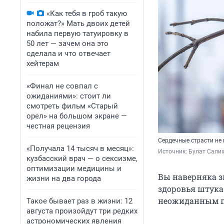
«Как тебя в гроб такую
положат?» Мать двоих детей
набила первую татуировку в
50 лет — зачем она это
сделала и что отвечает
хейтерам
«Финал не совпал с
ожиданиями»: стоит ли
смотреть фильм «Старый
орел» на большом экране —
честная рецензия
Сердечные страсти не 
«Получала 14 тысяч в месяц»:
Источник: 
Булат Салих
кузбасский врач — о сексизме,
оптимизации медицины и
Вы наверняка з
жизни на два города
здоровья штука
неожиданным п
Такое бывает раз в жизни: 12
августа произойдут три редких
астрономических явления