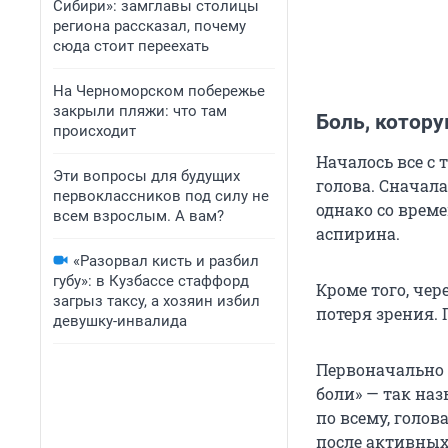
Сибири»: замглавы столицы
региона рассказал, почему
сюда стоит переехать
На Черноморском побережье
закрыли пляжи: что там
Боль, котору
происходит
Началось все с 
Эти вопросы для будущих
голова. Сначал
первоклассников под силу не
однако со време
всем взрослым. А вам?
аспирина.
«Разорвал кисть и разбил
губу»: в Кузбассе стаффорд
Кроме того, че
загрыз таксу, а хозяин избил
потеря зрения.
девушку-инвалида
Первоначально 
боли» — так наз
по всему, голов
после активных