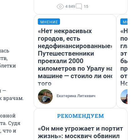
4 849
15
МНЕНИЕ
МНЕНИ
«Нет некрасивых
«Нико
городов, есть
побед
недофинансированные».
главн
лась
Путешественники
этого
тв,
проехали 2000
бьет 
блетки
километров по Уралу на
прока
машине — стоило ли оно
отзыв
того
Нолан
м —
Екатерина Литкевич
к врачам.
РЕКОМЕНДУЕМ
ловной
та. Судя
«Он мне угрожает и портит
, что и
жизнь»: москвич обвинил