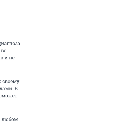
диагноза
 во
в и не
к своему
удами. В
 сможет
в любом