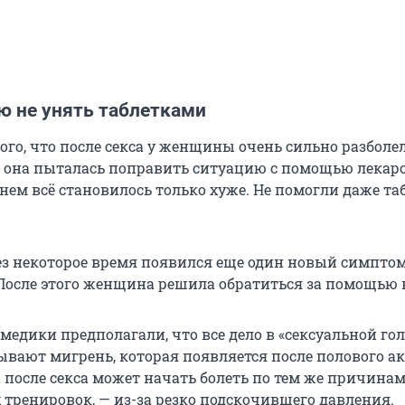
ю не унять таблетками
того, что после секса у женщины очень сильно разболе
а она пыталась поправить ситуацию с помощью лекарс
нем всё становилось только хуже. Не помогли даже та
рез некоторое время появился еще один новый симпто
 После этого женщина решила обратиться за помощью 
медики предполагали, что все дело в «сексуальной го
ывают мигрень, которая появляется после полового ак
а после секса может начать болеть по тем же причинам
 тренировок, — из-за резко подскочившего давления.