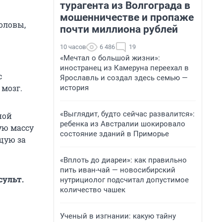
турагента из Волгограда в
мошенничестве и пропаже
оловы,
почти миллиона рублей
10 часов
6 486
19
«Мечтал о большой жизни»:
иностранец из Камеруна переехал в
с
Ярославль и создал здесь семью —
 мозг.
история
«Выглядит, будто сейчас развалится»:
ной
ребенка из Австралии шокировало
ую массу
состояние зданий в Приморье
щую за
«Вплоть до диареи»: как правильно
пить иван-чай — новосибирский
сульт.
нутрициолог подсчитал допустимое
количество чашек
Ученый в изгнании: какую тайну