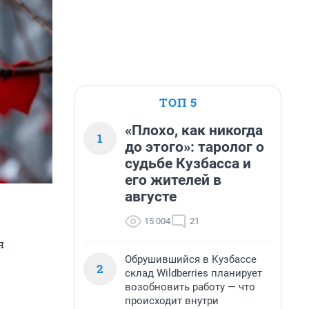
ТОП 5
«Плохо, как никогда
1
до этого»: таролог о
судьбе Кузбасса и
его жителей в
августе
15 004
21
я
Обрушившийся в Кузбассе
2
склад Wildberries планирует
возобновить работу — что
происходит внутри