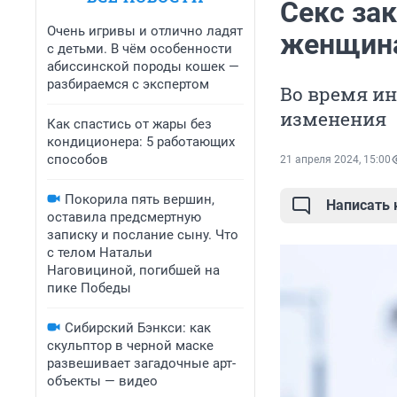
Секс за
Очень игривы и отлично ладят
женщина
с детьми. В чём особенности
абиссинской породы кошек —
разбираемся с экспертом
Во время ин
изменения
Как спастись от жары без
кондиционера: 5 работающих
способов
21 апреля 2024, 15:00
Покорила пять вершин,
Написать
оставила предсмертную
записку и послание сыну. Что
с телом Натальи
Наговициной, погибшей на
пике Победы
Сибирский Бэнкси: как
скульптор в черной маске
развешивает загадочные арт-
объекты — видео