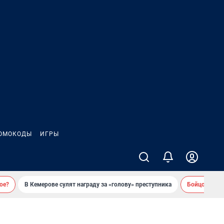
ОМОКОДЫ
ИГРЫ
ое?
В Кемерове сулят награду за «голову» преступника
Бойцовский 