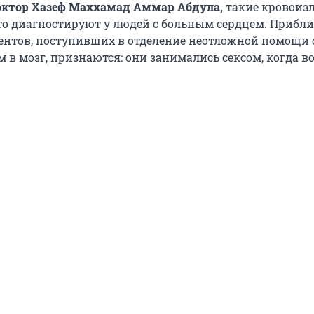
октор Хазеф Маххамад Аммар Абдула,
такие кровоиз
то диагностируют у людей с больным сердцем. Прибл
иентов, поступивших в отделение неотложной помощи 
 в мозг, признаются: они занимались сексом, когда в