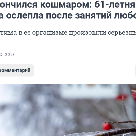
кончился кошмаром: 61-летня
 ослепла после занятий люб
тима в ее организме произошли серьезн
2 253
 комментарий