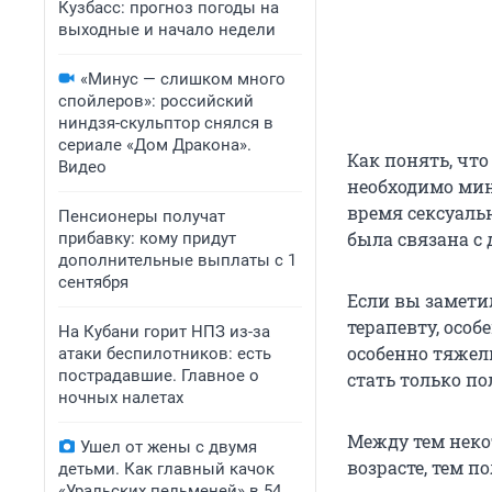
Кузбасс: прогноз погоды на
выходные и начало недели
«Минус — слишком много
спойлеров»: российский
ниндзя-скульптор снялся в
сериале «Дом Дракона».
Как понять, что
Видео
необходимо ми
время сексуальн
Пенсионеры получат
была связана с
прибавку: кому придут
дополнительные выплаты с 1
сентября
Если вы замети
терапевту, особ
На Кубани горит НПЗ из-за
особенно тяжел
атаки беспилотников: есть
пострадавшие. Главное о
стать только п
ночных налетах
Между тем неко
Ушел от жены с двумя
возрасте, тем п
детьми. Как главный качок
«Уральских пельменей» в 54