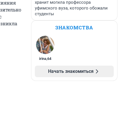
хранит могила профессора
лияния
уфимского вуза, которого обожали
изительно
студенты
с
озникла
ЗНАКОМСТВА
irina
,
64
Начать знакомиться