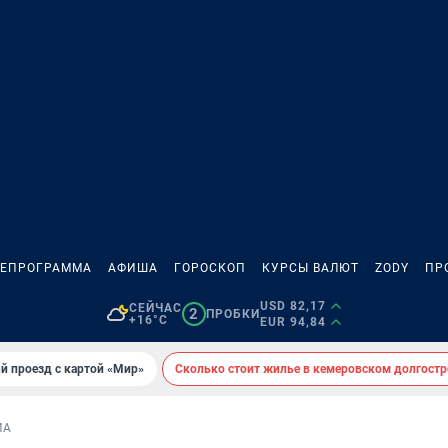
ЛЕПРОГРАММА
АФИША
ГОРОСКОП
КУРСЫ ВАЛЮТ
ZODY
ПР
USD 82,17
СЕЙЧАС
2
ПРОБКИ
+16°C
EUR 94,84
й проезд с картой «Мир»
Сколько стоит жилье в кемеровском долгостр
МА