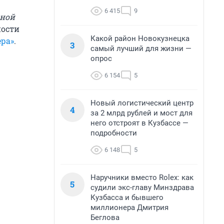
6 415
9
ьной
ности
Какой район Новокузнецка
ера»
.
3
самый лучший для жизни —
опрос
6 154
5
Новый логистический центр
4
за 2 млрд рублей и мост для
него отстроят в Кузбассе —
подробности
6 148
5
Наручники вместо Rolex: как
5
судили экс-главу Минздрава
Кузбасса и бывшего
миллионера Дмитрия
Беглова