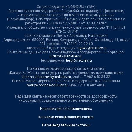
Сетевое издание «NGS42.RU» (18+)
Зарегистрировано Федеральной службой по надзору в сфере связи,
информационных технологий и массовых коммуникаций
(Роскомнадзор). Регистрационный номер и дата принятия решения о
регистрации - ЭЛ № ФС 77-78817 от 07.08.2020 г.
Учредитель: Общество с ограниченной ответственностью "ИНТЕРНЕТ
ТЕХНОЛОГИИ"
Главный редактор: Левчук Александр Николаевич
Адрес редакции: 650000, Россия, Кемерово, ул. 50 лет Октября, д. 11, офис
201, телефон +7 (3842) 23-22-60
Электронный адрес редакции:
ngs42@shkulev.ru
Контактные данные для Роскомнадзора и государственных органов:
juristnsk@shkulev.ru
Техподдержка:
help@shkulev.ru
По вопросам коммерческого сотрудничества:
Жапарова Жанна, менеджер по работе с федеральными клиентами
zhanna.zhaparova@shkulev.ru
, моб. + 7 982 640 34 32
Ревина Мария, директор по работе с федеральными клиентами
mariya.revina@shkulev.ru
, моб. +7 910 402 4056
Редакция сайта не несет ответственности за достоверность
информации, содержащейся в рекламных объявлениях.
Информация об ограничениях
Политика использования cookies
Рекомендательные системы