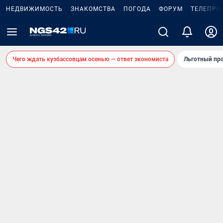
НЕДВИЖИМОСТЬ
ЗНАКОМСТВА
ПОГОДА
ФОРУМ
ТЕЛЕПРО
Чего ждать кузбассовцам осенью — ответ экономиста
Льготный про