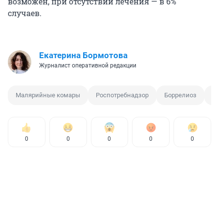
возможен, при отсутствии лечения — в 6%
случаев.
Екатерина Бормотова
Журналист оперативной редакции
Малярийные комары
Роспотребнадзор
Боррелиоз
Б
0
0
0
0
0