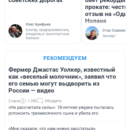
советских дорогах
бьет рекорды 
прокате: честн
отзыв на «Оди
Нолана
Олег Арефьев
Блогер, предприниматель,
Стас Соколов
владелец в транспортном
Эксперт
бизнесе
РЕКОМЕНДУЕМ
Фермер Джастас Уолкер, известный
как «веселый молочник», заявил что
его семью могут выдворить из
России — видео
2 часа
1 250
Обсудить
«Не рассчитала силы»: 18-летняя ужурка пыталась
успокоить трехмесячного сына и убила его
«Мне сказали, что нам нужно расстаться».