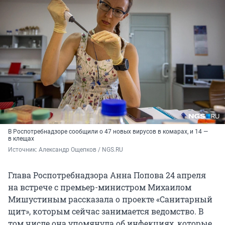
В Роспотребнадзоре сообщили о 47 новых вирусов в комарах, и 14 —
в клещах
Источник: 
Александр Ощепков / NGS.RU
Глава Роспотребнадзора Анна Попова 24 апреля
на встрече с премьер-министром Михаилом
Мишустиным рассказала о проекте «Санитарный
щит», которым сейчас занимается ведомство. В
том числе она упомянула об инфекциях, которые