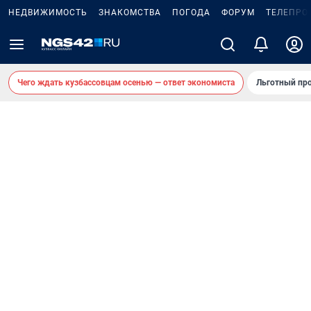
НЕДВИЖИМОСТЬ
ЗНАКОМСТВА
ПОГОДА
ФОРУМ
ТЕЛЕПРО
Чего ждать кузбассовцам осенью — ответ экономиста
Льготный про