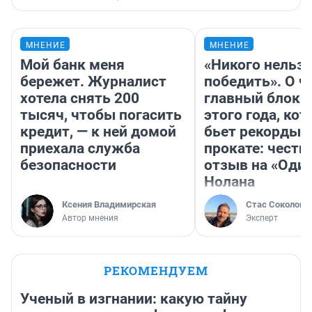
МНЕНИЕ
МНЕНИЕ
Мой банк меня
«Никого нельз
бережет. Журналист
победить». О ч
хотела снять 200
главный блокб
тысяч, чтобы погасить
этого года, ко
кредит, — к ней домой
бьет рекорды 
приехала служба
прокате: честн
безопасности
отзыв на «Оди
Нолана
Ксения Владимирская
Стас Соколов
Автор мнения
Эксперт
РЕКОМЕНДУЕМ
Ученый в изгнании: какую тайну