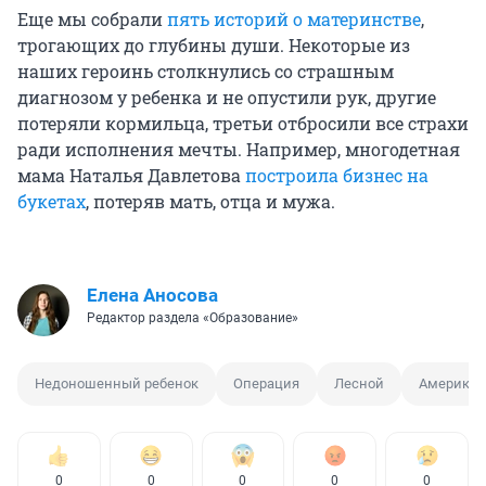
Еще мы собрали
пять историй о материнстве
,
трогающих до глубины души. Некоторые из
наших героинь столкнулись со страшным
диагнозом у ребенка и не опустили рук, другие
потеряли кормильца, третьи отбросили все страхи
ради исполнения мечты. Например, многодетная
мама Наталья Давлетова
построила бизнес на
букетах
, потеряв мать, отца и мужа.
Елена Аносова
Редактор раздела «Образование»
Недоношенный ребенок
Операция
Лесной
Америка
0
0
0
0
0