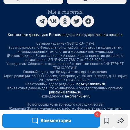
Мы в соцсетях
Контактные данные для Роскомнадзора и государственных органов
Сетевое издание «NGS42.RU» (18+)
Зарегистрировано Федеральной службой по надзору в сфере связи,
информационных технологий и массовых коммуникаций
(Роскомнадзор). Регистрационный номер и дата принятия решения о
регистрации - ЭЛ № ФС 77-78817 от 07.08.2020 г.
Учредитель: Общество с ограниченной ответственностью "ИНТЕРНЕТ
ТЕХНОЛОГИИ"
Главный редактор: Левчук Александр Николаевич
Адрес редакции: 650000, Россия, Кемерово, ул. 50 лет Октября, д. 11, офис
201, телефон +7 (3842) 23-22-60
Электронный адрес редакции:
ngs42@shkulev.ru
Контактные данные для Роскомнадзора и государственных органов:
juristnsk@shkulev.ru
Техподдержка:
help@shkulev.ru
По вопросам коммерческого сотрудничества:
Жапарова Жанна, менеджер по работе с федеральными клиентами
zhanna.zhaparova@shkulev.ru
, моб. + 7 982 640 34 32
0
Ревина Мария, директор по работе с федеральными клиентами
Комментарии
mariya.revina@shkulev.ru
, моб. +7 910 402 4056