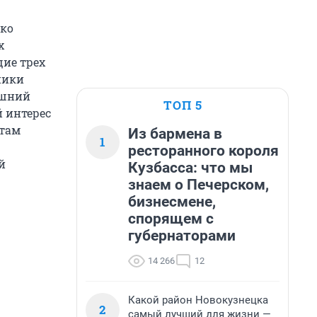
ько
х
ие трех
ники
яшний
ТОП 5
 интерес
 там
Из бармена в
1
ресторанного короля
й
Кузбасса: что мы
знаем о Печерском,
бизнесмене,
спорящем с
губернаторами
14 266
12
Какой район Новокузнецка
2
самый лучший для жизни —