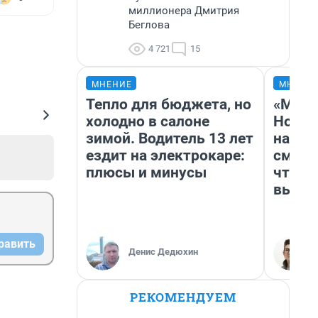
миллионера Дмитрия
Беглова
4 721
15
МНЕНИЕ
МНЕНИ
Тепло для бюджета, но
«Мы в
холодно в салоне
Нолан
зимой. Водитель 13 лет
настр
ездит на электрокаре:
смотр
плюсы и минусы
чтобы
выгля
равить
Денис Дедюхин
РЕКОМЕНДУЕМ