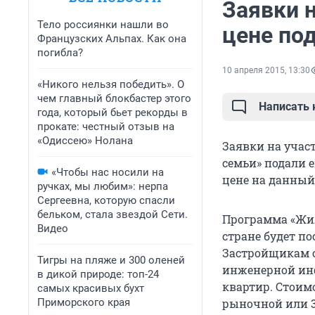
Заявки 
Тело россиянки нашли во
цене по
Французских Альпах. Как она
погибла?
10 апреля 2015, 13:30
«Никого нельзя победить». О
чем главный блокбастер этого
Написать
года, который бьет рекорды в
прокате: честный отзыв на
«Одиссею» Нолана
Заявки на учас
семьи» подали 
«Чтобы нас носили на
цене на данный
ручках, мы любим»: нерпа
Сергеевна, которую спасли
бельком, стала звездой Сети.
Программа «Жиль
Видео
стране будет по
Застройщикам о
Тигры на пляже и 300 оленей
инженерной инф
в дикой природе: топ-24
квартир. Стоим
самых красивых бухт
Приморского края
рыночной или 35 