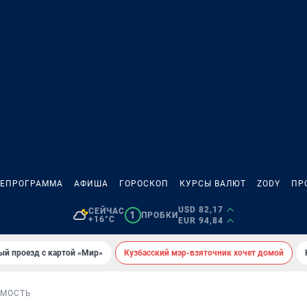
ЛЕПРОГРАММА
АФИША
ГОРОСКОП
КУРСЫ ВАЛЮТ
ZODY
ПР
USD 82,17
СЕЙЧАС
1
ПРОБКИ
+16°C
EUR 94,84
ый проезд с картой «Мир»
Кузбасский мэр-взяточник хочет домой
МОСТЬ