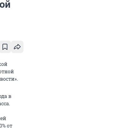
ной
кой
готной
вости».
ода в
сса.
лей
0% от