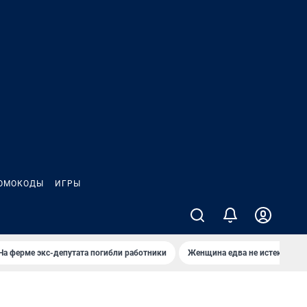
ОМОКОДЫ
ИГРЫ
На ферме экс-депутата погибли работники
Женщина едва не истекла кро