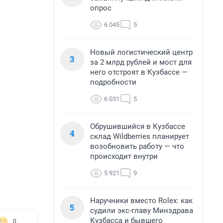
опрос
6 045
5
Новый логистический центр
3
за 2 млрд рублей и мост для
него отстроят в Кузбассе —
подробности
6 031
5
Обрушившийся в Кузбассе
4
склад Wildberries планирует
возобновить работу — что
происходит внутри
5 921
9
Наручники вместо Rolex: как
5
судили экс-главу Минздрава
Кузбасса и бывшего
0