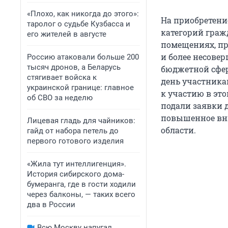
«Плохо, как никогда до этого»:
На приобретени
таролог о судьбе Кузбасса и
категорий граж
его жителей в августе
помещениях, п
и более несове
Россию атаковали больше 200
тысяч дронов, а Беларусь
бюджетной сфер
стягивает войска к
день участника
украинской границе: главное
к участию в эт
об СВО за неделю
подали заявки д
повышенное вн
Лицевая гладь для чайников:
области.
гайд от набора петель до
первого готового изделия
«Жила тут интеллигенция».
История сибирского дома-
бумеранга, где в гости ходили
через балконы, — таких всего
два в России
Всю Москву напугал