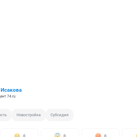
 Исакова
ент 74.ru
сть
Новостройка
Субсидия
0
0
0