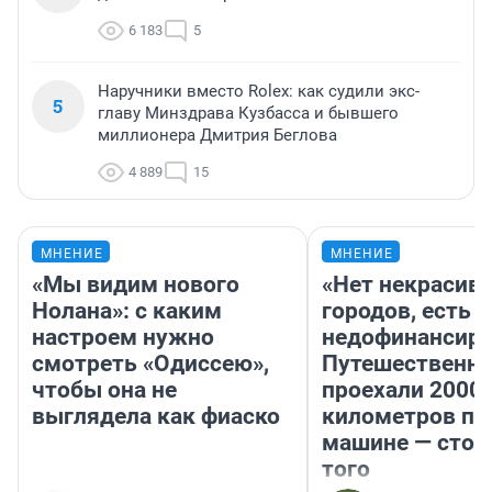
6 183
5
Наручники вместо Rolex: как судили экс-
5
главу Минздрава Кузбасса и бывшего
миллионера Дмитрия Беглова
4 889
15
МНЕНИЕ
МНЕНИЕ
«Мы видим нового
«Нет некрасив
Нолана»: с каким
городов, есть
настроем нужно
недофинансиро
смотреть «Одиссею»,
Путешественн
чтобы она не
проехали 2000
выглядела как фиаско
километров по 
машине — стои
того