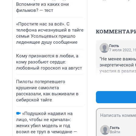
Вспомните из каких они
фильмов? — тест
«Простите нас за всё». С
телефона исчезнувшей в тайге
КОММЕНТАР
семьи Усольцевых пришло
леденящее душу сообщение
Гость
7 июля 2022, 1
Кому признаются в любви, а
"Не менее важн
кому разобьют сердце:
энергетической 
любовный гороскоп на август
участия в реали
Патрушев. Это 
Пилоты потерпевшего
крушение самолета
рассказали, как выживали в
сибирской тайге
«Подушкой надавил на
лицо, чтобы не кричала»:
жених убил модель и год
Гость
возил ее труп в чемодане —
Войти