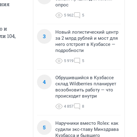
ения
опрос
5 962
5
о и
Новый логистический центр
3
и 104,
за 2 млрд рублей и мост для
него отстроят в Кузбассе —
подробности
5 919
5
Обрушившийся в Кузбассе
4
склад Wildberries планирует
возобновить работу — что
происходит внутри
4 857
8
Наручники вместо Rolex: как
5
судили экс-главу Минздрава
Кузбасса и бывшего