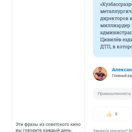
«Кузбассразр
металлургиче
директоров 
миллиардер и
администрац
Цивилёв езд
ДТП, в котор
Алексан
Главный ре
Промышленность
0
Эти фразы из советского кино
вы говорите каждый день.
Увидели опечатку? В