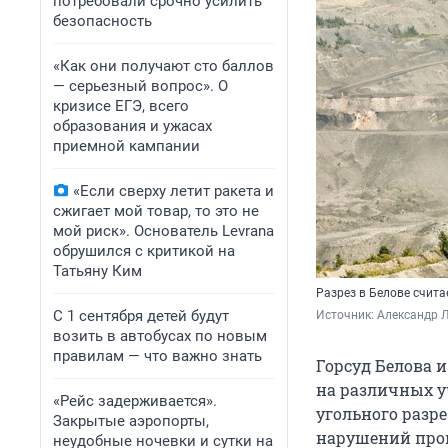
потребовали срочно усилить
безопасность
«Как они получают сто баллов
— серьезный вопрос». О
кризисе ЕГЭ, всего
образования и ужасах
приемной кампании
«Если сверху летит ракета и
сжигает мой товар, то это не
мой риск». Основатель Levrana
обрушился с критикой на
Татьяну Ким
Разрез в Белове счит
С 1 сентября детей будут
Источник: 
Александр Л
возить в автобусах по новым
правилам — что важно знать
Горсуд Белова 
на различных уч
«Рейс задерживается».
угольного разре
Закрытые аэропорты,
нарушений про
неудобные ночевки и сутки на