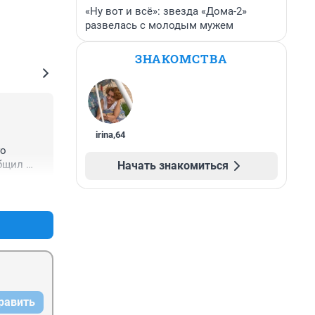
«Ну вот и всё»: звезда «Дома-2»
развелась с молодым мужем
ЗНАКОМСТВА
irina
,
64
о 
бщил 
Начать знакомиться
ов.
+0
–0
равить