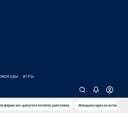
ОМОКОДЫ
ИГРЫ
На ферме экс-депутата погибли работники
Женщина едва не истекла кро