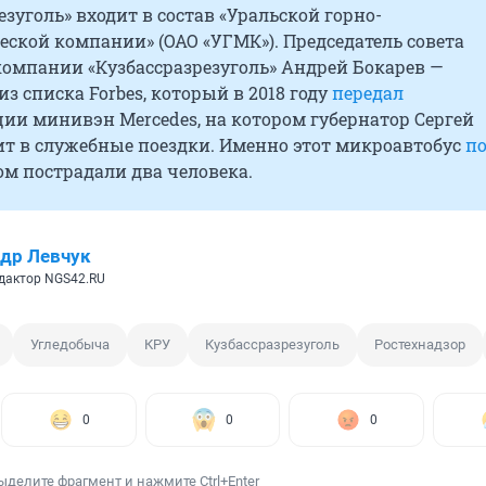
езуголь» входит в состав «Уральской горно-
ской компании» (ОАО «УГМК»). Председатель совета
компании «Кузбассразрезуголь» Андрей Бокарев —
з списка Forbes, который в 2018 году
передал
ии минивэн Mercedes, на котором губернатор Сергей
ит в служебные поездки. Именно этот микроавтобус
п
ом пострадали два человека.
др Левчук
дактор NGS42.RU
Угледобыча
КРУ
Кузбассразрезуголь
Ростехнадзор
0
0
0
ыделите фрагмент и нажмите Ctrl+Enter