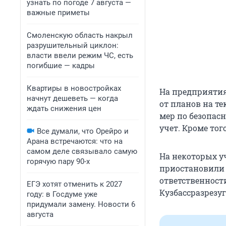
узнать по погоде 7 августа —
важные приметы
Смоленскую область накрыл
разрушительный циклон:
власти ввели режим ЧС, есть
погибшие — кадры
Квартиры в новостройках
На предприятия
начнут дешеветь — когда
от планов на те
ждать снижения цен
мер по безопасн
учет. Кроме то
Все думали, что Орейро и
Арана встречаются: что на
самом деле связывало самую
На некоторых у
горячую пару 90-х
приостановили н
ответственност
ЕГЭ хотят отменить к 2027
Кузбассразрезуг
году: в Госдуме уже
придумали замену. Новости 6
августа