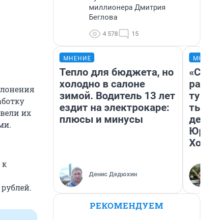
миллионера Дмитрия
Беглова
4 578
15
МНЕНИЕ
МНЕНИ
Тепло для бюджета, но
«Слив
холодно в салоне
разоч
клонения
зимой. Водитель 13 лет
турис
аботку
ездит на электрокаре:
тысяч
 вели их
плюсы и минусы
день 
ми.
Юрско
Хогва
 к
Денис Дедюхин
 рублей.
РЕКОМЕНДУЕМ