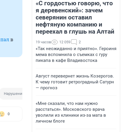
«С гордостью говорю, что
я деревенский»: зачем
северянин оставил
нефтяную компанию и
переехал в глушь на Алтай
опал
в
19 часов
12 059
2
«Так неожиданно и приятно». Героиня
мема вспомнила о съемках с гуру
пикапа в кафе Владивостока
Август перевернет жизнь Козерогов.
К чему готовит ретроградный Сатурн
— прогноз
Нарушение
«Мне сказали, что нам нужно
расстаться». Московского врача
0
уволили из клиники из-за мата в
личном блоге