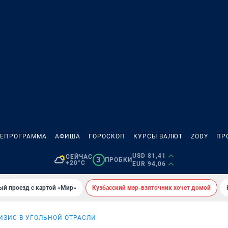
ЛЕПРОГРАММА
АФИША
ГОРОСКОП
КУРСЫ ВАЛЮТ
ZODY
ПР
USD 81,41
СЕЙЧАС
3
ПРОБКИ
+20°C
EUR 94,06
ый проезд с картой «Мир»
Кузбасский мэр-взяточник хочет домой
ИЗИС В УГОЛЬНОЙ ОТРАСЛИ