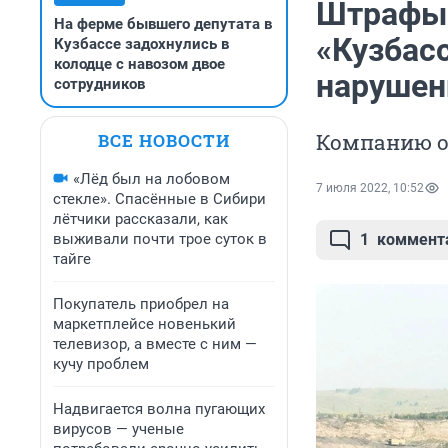
Штрафы 
На ферме бывшего депутата в
«Кузбас
Кузбассе задохнулись в
колодце с навозом двое
нарушен
сотрудников
Компанию о
ВСЕ НОВОСТИ
«Лёд был на лобовом
7 июля 2022, 10:52
стекле». Спасённые в Сибири
лётчики рассказали, как
выживали почти трое суток в
1
коммент
тайге
Покупатель приобрел на
маркетплейсе новенький
телевизор, а вместе с ним —
кучу проблем
Надвигается волна пугающих
вирусов — ученые