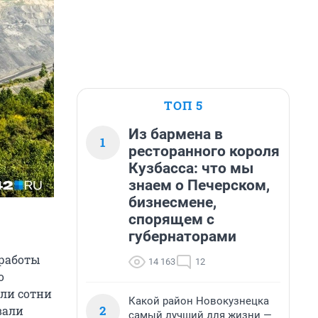
ТОП 5
Из бармена в
1
ресторанного короля
Кузбасса: что мы
знаем о Печерском,
бизнесмене,
спорящем с
губернаторами
 работы
14 163
12
о
или сотни
Какой район Новокузнецка
2
вали
самый лучший для жизни —