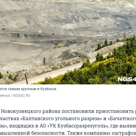
ается самым крупным в Кузбассе
евчук / NGS42.RU
и Новокузнецкого района постановили приостановить
астках «Калтанского угольного разреза» и «Бачатског
за», входящих в АО «УК Кузбассразрезуголь», где выяв
мышленной безопасности. Также компанию оштрафо