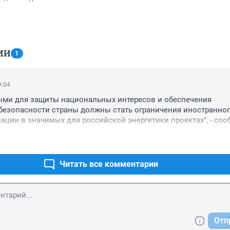
ИИ
1
9:04
ыми для защиты национальных интересов и обеспечения 
безопасности страны должны стать ограничения иностранног
зации в значимых для российской энергетики проектах", - соо
плоды деятельности консалтинговой компании-трансформатор
Читать все комментарии
Отп