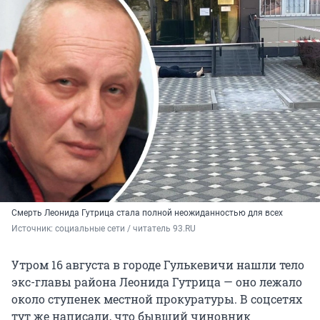
Смерть Леонида Гутрица стала полной неожиданностью для всех
Источник: 
социальные сети / читатель 93.RU
Утром 16 августа в городе Гулькевичи нашли тело
экс-главы района Леонида Гутрица — оно лежало
около ступенек местной прокуратуры. В соцсетях
тут же написали, что бывший чиновник