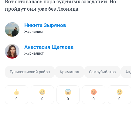
Вот оставалась пара судебных заседаний. Но
пройдут они уже без Леонида.
Никита Зырянов
Журналист
Анастасия Щеглова
Журналист
Гулькевичский район
Криминал
Самоубийство
Андр
0
0
0
0
0