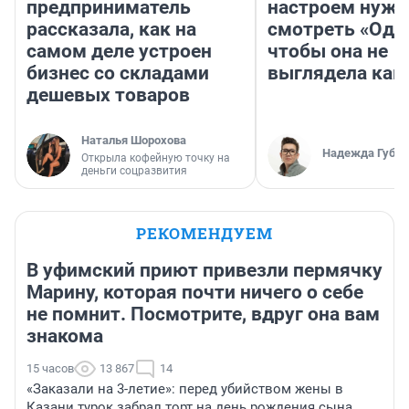
предприниматель
настроем нужн
рассказала, как на
смотреть «Оди
самом деле устроен
чтобы она не
бизнес со складами
выглядела как
дешевых товаров
Наталья Шорохова
Надежда Губар
Открыла кофейную точку на
деньги соцразвития
РЕКОМЕНДУЕМ
В уфимский приют привезли пермячку
Марину, которая почти ничего о себе
не помнит. Посмотрите, вдруг она вам
знакома
15 часов
13 867
14
«Заказали на 3-летие»: перед убийством жены в
Казани турок забрал торт на день рождения сына