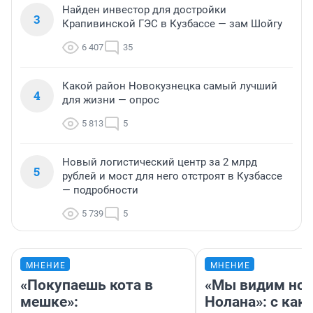
Найден инвестор для достройки
3
Крапивинской ГЭС в Кузбассе — зам Шойгу
6 407
35
Какой район Новокузнецка самый лучший
4
для жизни — опрос
5 813
5
Новый логистический центр за 2 млрд
5
рублей и мост для него отстроят в Кузбассе
— подробности
5 739
5
МНЕНИЕ
МНЕНИЕ
«Покупаешь кота в
«Мы видим нов
мешке»:
Нолана»: с как