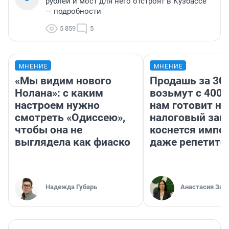
рублей и мост для него отстроят в Кузбассе
— подробности
5 859
5
МНЕНИЕ
МНЕНИЕ
«Мы видим нового
Продашь за 300
Нолана»: с каким
возьмут с 4000
настроем нужно
нам готовит н
смотреть «Одиссею»,
налоговый зако
чтобы она не
коснется импор
выглядела как фиаско
даже репетито
Надежда Губарь
Анастасия Зав