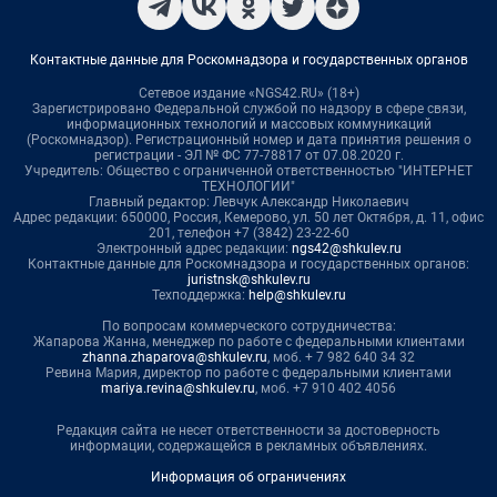
Контактные данные для Роскомнадзора и государственных органов
Сетевое издание «NGS42.RU» (18+)
Зарегистрировано Федеральной службой по надзору в сфере связи,
информационных технологий и массовых коммуникаций
(Роскомнадзор). Регистрационный номер и дата принятия решения о
регистрации - ЭЛ № ФС 77-78817 от 07.08.2020 г.
Учредитель: Общество с ограниченной ответственностью "ИНТЕРНЕТ
ТЕХНОЛОГИИ"
Главный редактор: Левчук Александр Николаевич
Адрес редакции: 650000, Россия, Кемерово, ул. 50 лет Октября, д. 11, офис
201, телефон +7 (3842) 23-22-60
Электронный адрес редакции:
ngs42@shkulev.ru
Контактные данные для Роскомнадзора и государственных органов:
juristnsk@shkulev.ru
Техподдержка:
help@shkulev.ru
По вопросам коммерческого сотрудничества:
Жапарова Жанна, менеджер по работе с федеральными клиентами
zhanna.zhaparova@shkulev.ru
, моб. + 7 982 640 34 32
Ревина Мария, директор по работе с федеральными клиентами
mariya.revina@shkulev.ru
, моб. +7 910 402 4056
Редакция сайта не несет ответственности за достоверность
информации, содержащейся в рекламных объявлениях.
Информация об ограничениях