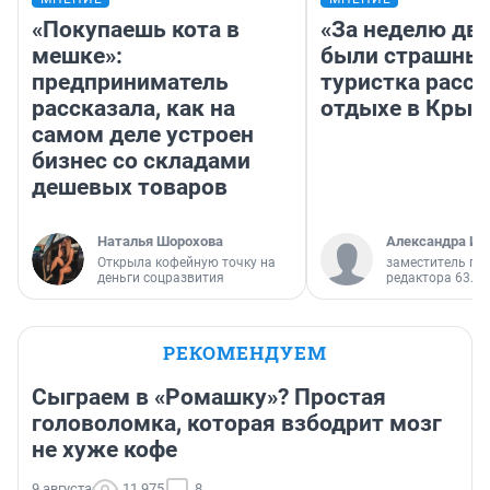
«Покупаешь кота в
«За неделю две
мешке»:
были страшные
предприниматель
туристка расск
рассказала, как на
отдыхе в Крым
самом деле устроен
бизнес со складами
дешевых товаров
Наталья Шорохова
Александра Ис
Открыла кофейную точку на
заместитель гл
деньги соцразвития
редактора 63.RU
РЕКОМЕНДУЕМ
Сыграем в «Ромашку»? Простая
головоломка, которая взбодрит мозг
не хуже кофе
9 августа
11 975
8