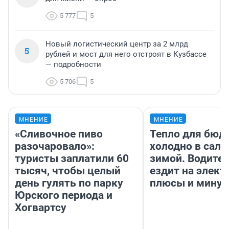
5 777
5
Новый логистический центр за 2 млрд
5
рублей и мост для него отстроят в Кузбассе
— подробности
5 706
5
МНЕНИЕ
МНЕНИЕ
«Сливочное пиво
Тепло для бюд
разочаровало»:
холодно в сало
туристы заплатили 60
зимой. Водител
тысяч, чтобы целый
ездит на элект
день гулять по парку
плюсы и мину
Юрского периода и
Хогвартсу