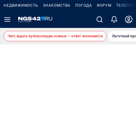
НЕДВИЖИМОСТЬ
ЗНАКОМСТВА
ПОГОДА
ФОРУМ
ТЕЛЕПРО
Чего ждать кузбассовцам осенью — ответ экономиста
Льготный про