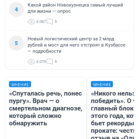
Какой район Новокузнецка самый лучший
4
для жизни — опрос
6 087
5
Новый логистический центр за 2 млрд
5
рублей и мост для него отстроят в Кузбассе
— подробности
6 079
5
МНЕНИЕ
МНЕНИЕ
«Спуталась речь, понес
«Никого нельз
пургу». Врач — о
победить». О ч
смертельном диагнозе,
главный блокб
который сложно
этого года, ко
обнаружить
бьет рекорды 
прокате: честн
отзыв на «Оди