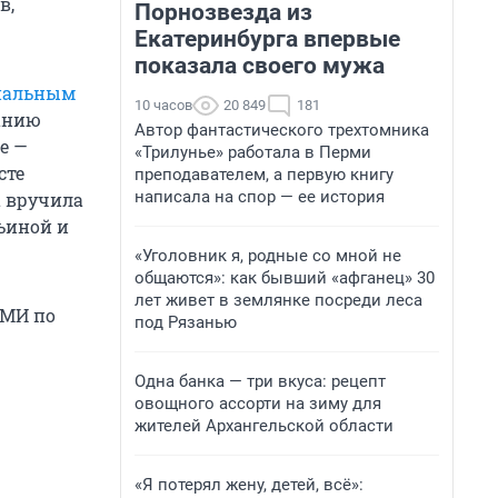
в,
Порнозвезда из
Екатеринбурга впервые
показала своего мужа
нальным
10 часов
20 849
181
анию
Автор фантастического трехтомника
е —
«Трилунье» работала в Перми
сте
преподавателем, а первую книгу
написала на спор — ее история
а вручила
ьиной и
«Уголовник я, родные со мной не
общаются»: как бывший «афганец» 30
лет живет в землянке посреди леса
СМИ по
под Рязанью
Одна банка — три вкуса: рецепт
овощного ассорти на зиму для
жителей Архангельской области
«Я потерял жену, детей, всё»: