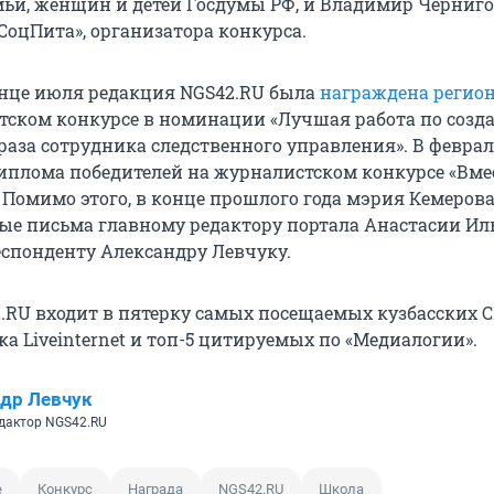
мьи, женщин и детей Госдумы РФ, и Владимир Черниго
СоцПита», организатора конкурса.
нце июля редакция NGS42.RU была
награждена регио
тском конкурсе в номинации «Лучшая работа по созд
раза сотрудника следственного управления». В феврал
иплома победителей на журналистском конкурсе «Вме
. Помимо этого, в конце прошлого года мэрия Кемеров
ые письма главному редактору портала Анастасии Ил
спонденту Александру Левчуку.
.RU входит в пятерку самых посещаемых кузбасских 
а Liveinternet и топ-5 цитируемых по «Медиалогии».
др Левчук
дактор NGS42.RU
е
Конкурс
Награда
NGS42.RU
Школа