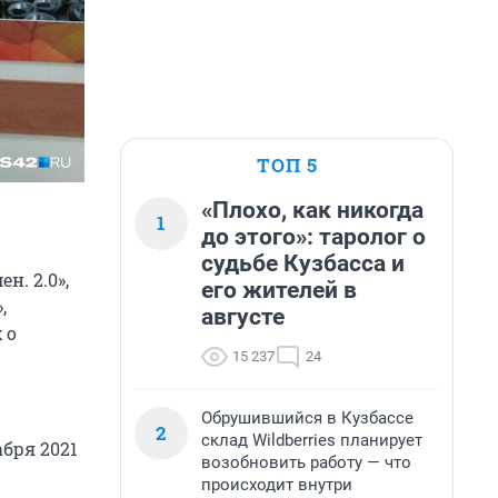
ТОП 5
«Плохо, как никогда
1
до этого»: таролог о
судьбе Кузбасса и
н. 2.0»,
его жителей в
,
августе
 о
15 237
24
Обрушившийся в Кузбассе
2
склад Wildberries планирует
бря 2021
возобновить работу — что
происходит внутри