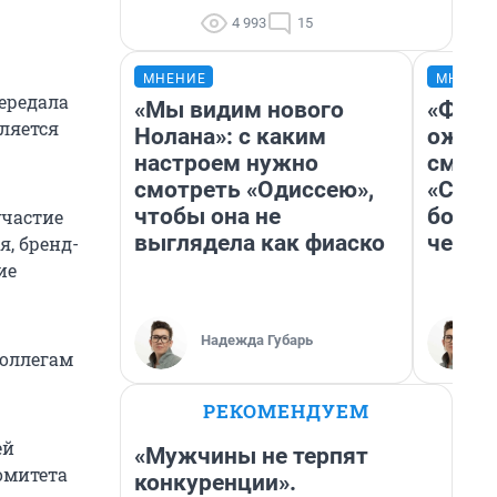
4 993
15
МНЕНИЕ
МНЕНИ
ередала
«Мы видим нового
«Фина
ляется
Нолана»: с каким
ожида
настроем нужно
смотр
смотреть «Одиссею»,
«Стар
чтобы она не
больш
участие
выглядела как фиаско
честн
, бренд-
ие
Надежда Губарь
коллегам
РЕКОМЕНДУЕМ
ей
«Мужчины не терпят
омитета
конкуренции».