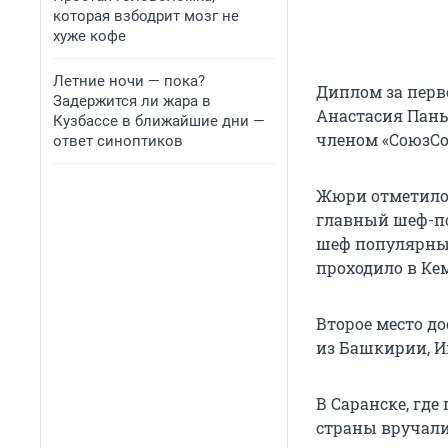
которая взбодрит мозг не
хуже кофе
Летние ночи — пока?
Диплом за перв
Задержится ли жара в
Анастасия Пань
Кузбассе в ближайшие дни —
членом «СоюзСо
ответ синоптиков
Жюри отметил
главный шеф-по
шеф популярны
проходило в Кем
Второе место до
из Башкирии, И
В Саранске, гд
страны вручали