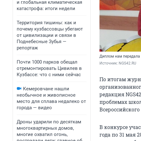
и глобальная климатическая
катастрофа: итоги недели
Территория тишины: как и
почему кузбассовцы убегают
от цивилизации и связи в
Поднебесные Зубья —
репортаж
Диплом нам передала 
Почти 1000 парков обещал
Источник: 
NGS42.RU
отремонтировать Цивилев в
Кузбассе: что с ними сейчас
По итогам журна
организованног
Кемеровчане нашли
редакция NGS42
необычное и живописное
место для сплава недалеко от
проблемах школ
города — видео
Всероссийского 
Дроны ударили по десяткам
В конкурсе учас
многоквартирных домов,
года по 31 мая
многие охватил огонь,
пострадали дети: главное об