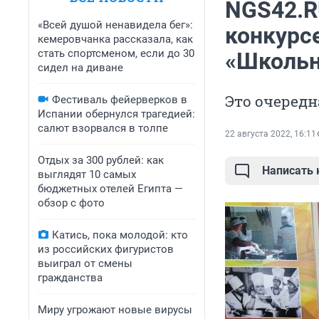
NGS42.R
«Всей душой ненавидела бег»:
конкурс
кемеровчанка рассказала, как
стать спортсменом, если до 30
«Школьн
сидел на диване
Это очередн
Фестиваль фейерверков в
Испании обернулся трагедией:
салют взорвался в толпе
22 августа 2022, 16:11
Отдых за 300 рублей: как
Написать
выглядят 10 самых
бюджетных отелей Египта —
обзор с фото
Катись, пока молодой: кто
из российских фигуристов
выиграл от смены
гражданства
Миру угрожают новые вирусы