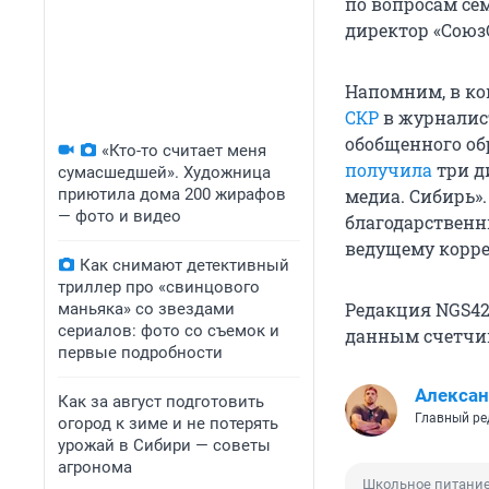
по вопросам се
директор «Союз
Напомним, в ко
СКР
в журналис
обобщенного об
«Кто-то считает меня
получила
три д
сумасшедшей». Художница
приютила дома 200 жирафов
медиа. Сибирь»
— фото и видео
благодарственн
ведущему корре
Как снимают детективный
триллер про «свинцового
Редакция NGS42
маньяка» со звездами
сериалов: фото со съемок и
данным счетчик
первые подробности
Алексан
Как за август подготовить
Главный ре
огород к зиме и не потерять
урожай в Сибири — советы
агронома
Школьное питани