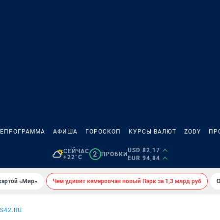
ЛЕПРОГРАММА
АФИША
ГОРОСКОП
КУРСЫ ВАЛЮТ
ZODY
ПР
USD 82,17
СЕЙЧАС
2
ПРОБКИ
+22°C
EUR 94,84
картой «Мир»
Чем удивит кемеровчан новый Парк за 1,3 млрд руб
О
S42.RU