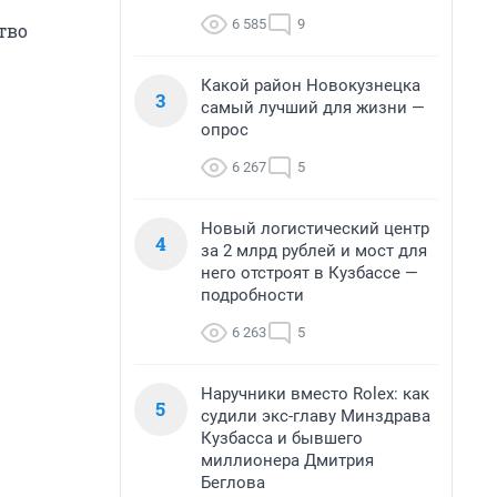
6 585
9
тво
Какой район Новокузнецка
3
самый лучший для жизни —
опрос
6 267
5
Новый логистический центр
4
за 2 млрд рублей и мост для
него отстроят в Кузбассе —
подробности
6 263
5
Наручники вместо Rolex: как
5
судили экс-главу Минздрава
Кузбасса и бывшего
миллионера Дмитрия
Беглова