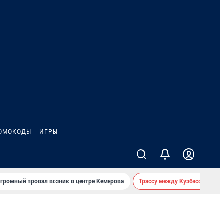
ОМОКОДЫ
ИГРЫ
громный провал возник в центре Кемерова
Трассу между Кузбассом и 