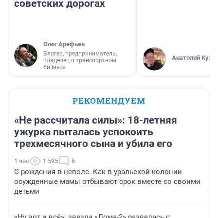
советских дорогах
Олег Арефьев
Блогер, предприниматель,
Анатолий Кузн
владелец в транспортном
бизнесе
РЕКОМЕНДУЕМ
«Не рассчитала силы»: 18-летняя
ужурка пыталась успокоить
трехмесячного сына и убила его
1 час
1 595
6
С рождения в неволе. Как в уральской колонии
осужденные мамы отбывают срок вместе со своими
детьми
«Ну вот и всё»: звезда «Дома-2» развелась с