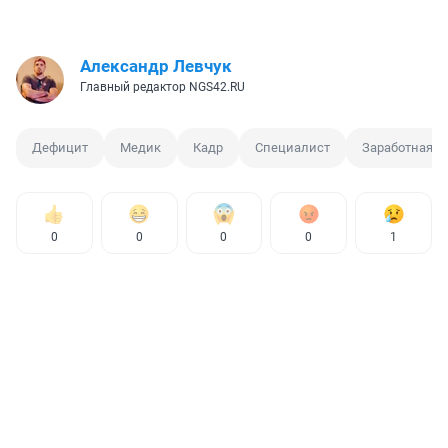
Александр Левчук
Главный редактор NGS42.RU
Дефицит
Медик
Кадр
Специалист
Заработная п
0
0
0
0
1