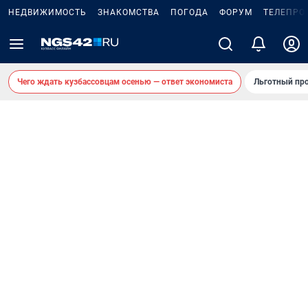
НЕДВИЖИМОСТЬ
ЗНАКОМСТВА
ПОГОДА
ФОРУМ
ТЕЛЕПРО
Чего ждать кузбассовцам осенью — ответ экономиста
Льготный про