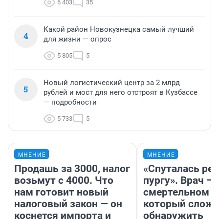
6 403
35
Какой район Новокузнецка самый лучший
4
для жизни — опрос
5 805
5
Новый логистический центр за 2 млрд
5
рублей и мост для него отстроят в Кузбассе
— подробности
5 733
5
МНЕНИЕ
МНЕНИЕ
Продашь за 3000, налог
«Спуталась реч
возьмут с 4000. Что
пургу». Врач — 
нам готовит новый
смертельном д
налоговый закон — он
который слож
коснется импорта и
обнаружить