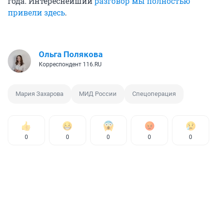
года. Интереснейший
разговор мы полностью
привели здесь
.
Ольга Полякова
Корреспондент 116.RU
Мария Захарова
МИД России
Спецоперация
0
0
0
0
0