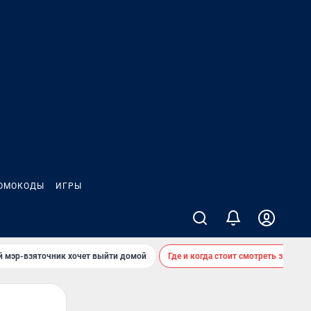
ОМОКОДЫ
ИГРЫ
й мэр-взяточник хочет выйти домой
Где и когда стоит смотреть звездоп