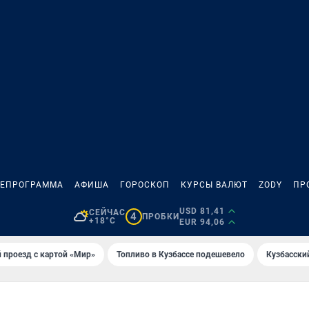
ЛЕПРОГРАММА
АФИША
ГОРОСКОП
КУРСЫ ВАЛЮТ
ZODY
ПР
USD 81,41
СЕЙЧАС
4
ПРОБКИ
+18°C
EUR 94,06
 проезд с картой «Мир»
Топливо в Кузбассе подешевело
Кузбасски