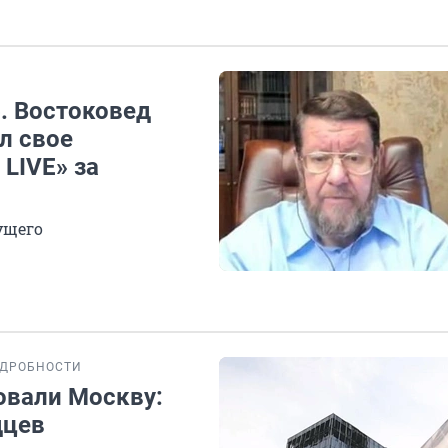
. Востоковед
л свое
 LIVE» за
ущего
ДРОБНОСТИ
овали Москву:
дцев