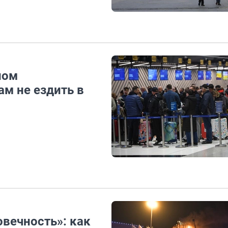
ном
м не ездить в
вечность»: как