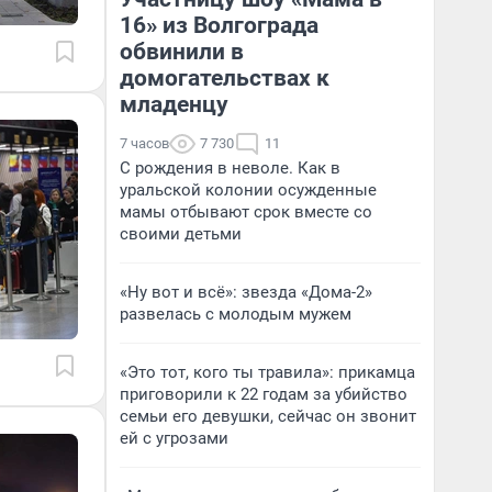
16» из Волгограда
обвинили в
домогательствах к
младенцу
7 часов
7 730
11
С рождения в неволе. Как в
уральской колонии осужденные
мамы отбывают срок вместе со
своими детьми
«Ну вот и всё»: звезда «Дома-2»
развелась с молодым мужем
«Это тот, кого ты травила»: прикамца
приговорили к 22 годам за убийство
семьи его девушки, сейчас он звонит
ей с угрозами