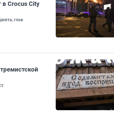
в Crocus City
дента, глав
стремистской
ст