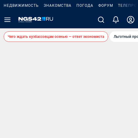
НЕДВИЖИМОСТЬ
ЗНАКОМСТВА
ПОГОДА
ФОРУМ
ТЕЛЕПРО
Чего ждать кузбассовцам осенью — ответ экономиста
Льготный про