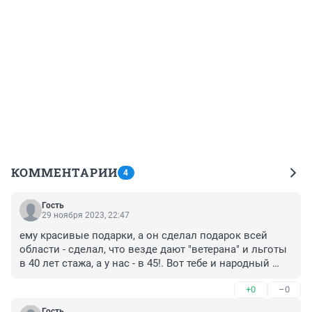
КОММЕНТАРИИ
4
Гость
29 ноября 2023, 22:47
ему красивые подарки, а он сделал подарок всей 
области - сделал, что везде дают "ветерана" и льготы 
в 40 лет стажа, а у нас - в 45!. Вот тебе и народный 
губернатор, по делам надо судить, а не по "бла бла".
+0
–0
Гость