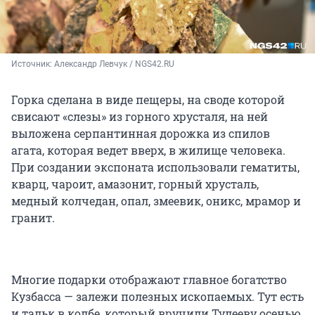
Источник: 
Александр Левчук / NGS42.RU
Горка сделана в виде пещеры, на своде которой
свисают «слезы» из горного хрусталя, на ней
выложена серпантинная дорожка из спилов
агата, которая ведет вверх, в жилище человека.
При создании экспоната использовали гематиты,
кварц, чароит, амазонит, горный хрусталь,
медный колчедан, опал, змеевик, оникс, мрамор и
гранит.
Многие подарки отображают главное богатство
Кузбасса — залежи полезных ископаемых. Тут есть
и тальк в колбе, который вручили Тулееву осенью