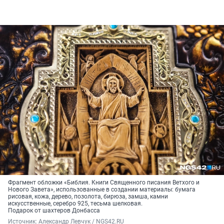
Фрагмент обложки «Библия. Книги Священного писания Ветхого и
Нового Завета», использованные в создании материалы: бумага
рисовая, кожа, дерево, позолота, бирюза, замша, камни
искусственные, серебро 925, тесьма шелковая.
Подарок от шахтеров Донбасса
Источник: 
Александр Левчук / NGS42.RU