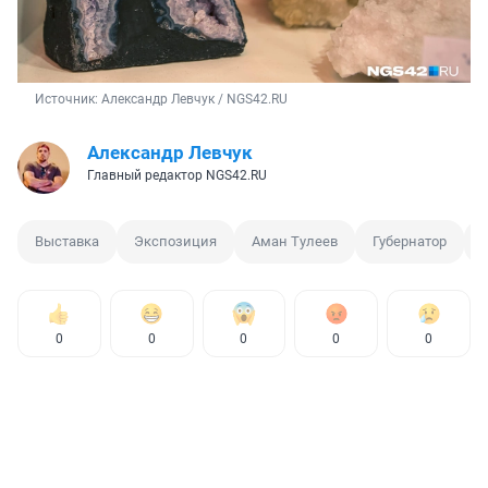
Источник: 
Александр Левчук / NGS42.RU
Александр Левчук
Главный редактор NGS42.RU
Выставка
Экспозиция
Аман Тулеев
Губернатор
0
0
0
0
0