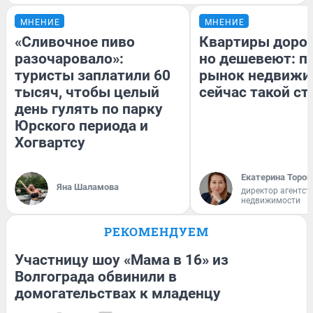
МНЕНИЕ
МНЕНИЕ
«Сливочное пиво
Квартиры доро
разочаровало»:
но дешевеют: п
туристы заплатили 60
рынок недвижи
тысяч, чтобы целый
сейчас такой с
день гулять по парку
Юрского периода и
Хогвартсу
Екатерина Тороп
Яна Шаламова
директор агентст
недвижимости
РЕКОМЕНДУЕМ
Участницу шоу «Мама в 16» из
Волгограда обвинили в
домогательствах к младенцу