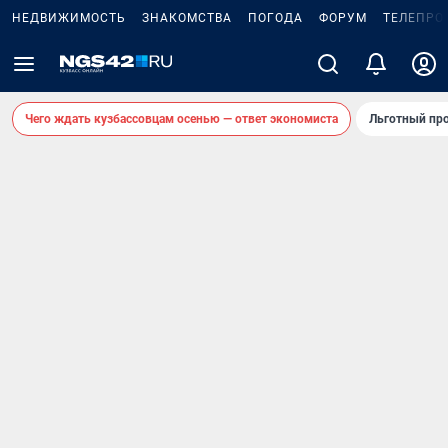
НЕДВИЖИМОСТЬ
ЗНАКОМСТВА
ПОГОДА
ФОРУМ
ТЕЛЕПРО
Чего ждать кузбассовцам осенью — ответ экономиста
Льготный про