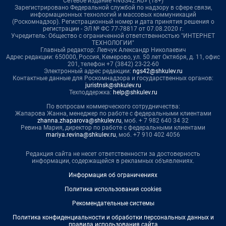
Сетевое издание «NGS42.RU» (18+)
Зарегистрировано Федеральной службой по надзору в сфере связи,
информационных технологий и массовых коммуникаций
(Роскомнадзор). Регистрационный номер и дата принятия решения о
регистрации - ЭЛ № ФС 77-78817 от 07.08.2020 г.
Учредитель: Общество с ограниченной ответственностью "ИНТЕРНЕТ
ТЕХНОЛОГИИ"
Главный редактор: Левчук Александр Николаевич
Адрес редакции: 650000, Россия, Кемерово, ул. 50 лет Октября, д. 11, офис
201, телефон +7 (3842) 23-22-60
Электронный адрес редакции:
ngs42@shkulev.ru
Контактные данные для Роскомнадзора и государственных органов:
juristnsk@shkulev.ru
Техподдержка:
help@shkulev.ru
По вопросам коммерческого сотрудничества:
Жапарова Жанна, менеджер по работе с федеральными клиентами
zhanna.zhaparova@shkulev.ru
, моб. + 7 982 640 34 32
Ревина Мария, директор по работе с федеральными клиентами
mariya.revina@shkulev.ru
, моб. +7 910 402 4056
Редакция сайта не несет ответственности за достоверность
информации, содержащейся в рекламных объявлениях.
Информация об ограничениях
Политика использования cookies
Рекомендательные системы
Политика конфиденциальности и обработки персональных данных и
правила использования сайта