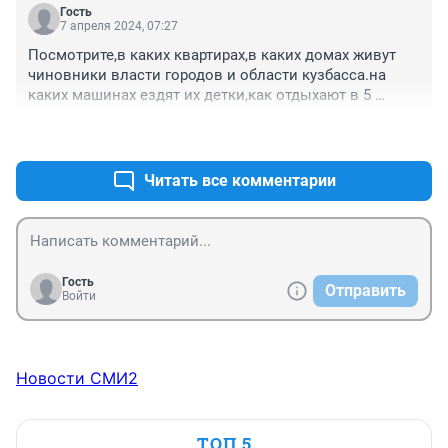
не придерживаются никаких подборов, а просто 
Гость
живут по принципу - было бы только чисто.
7 апреля 2024, 07:27
Посмотрите,в каких квартирах,в каких домах живут 
чиновники власти городов и области кузбасса.на 
каких машинах ездят их детки,как отдыхают в 5 
зведных отелях.основная масса народа в регионе не 
+0
–0
живет,а выживает.семьи с детьми не вылазят из 
кредитов.пенсионеры не могут купить 
лекарства.народ не верит в улучшение жизни,которое 
Читать все комментарии
"поет" нам цивилев не один год.
Гость
Отправить
Войти
Новости СМИ2
ТОП 5