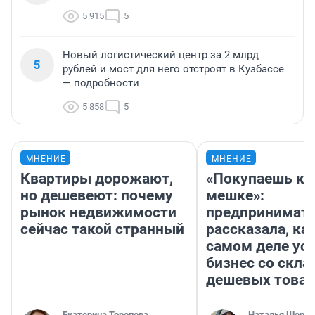
5 915
5
Новый логистический центр за 2 млрд
5
рублей и мост для него отстроят в Кузбассе
— подробности
5 858
5
МНЕНИЕ
МНЕНИЕ
Квартиры дорожают,
«Покупаешь ко
но дешевеют: почему
мешке»:
рынок недвижимости
предпринимат
сейчас такой странный
рассказала, как
самом деле ус
бизнес со скл
дешевых това
Екатерина Торопова
Наталья Шорох