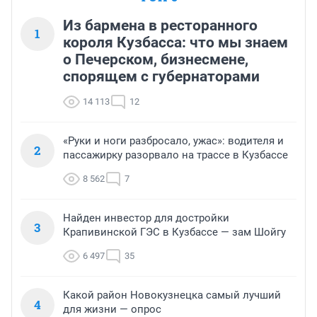
Из бармена в ресторанного
1
короля Кузбасса: что мы знаем
о Печерском, бизнесмене,
спорящем с губернаторами
14 113
12
«Руки и ноги разбросало, ужас»: водителя и
2
пассажирку разорвало на трассе в Кузбассе
8 562
7
Найден инвестор для достройки
3
Крапивинской ГЭС в Кузбассе — зам Шойгу
6 497
35
Какой район Новокузнецка самый лучший
4
для жизни — опрос