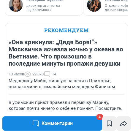
директор агентства
Открыла кофейн
недвижимости
деньги соцразв
РЕКОМЕНДУЕМ
«Она крикнула: „Дядя Боря!“»
Москвичка исчезла ночью у океана во
Вьетнаме. Что произошло в
последние минуты пропажи девушки
10 часов
29 070
14
Медведицу Майю, жившую на цепи в Приморье,
познакомили с гималайским медведем Фиником
В уфимский приют привезли пермячку Марину,
которая почти ничего о себе не помнит. Посмотрите,
вдруг она вам знакома
4
Комментарии
«Заказали на 3-летие»: перед убийством жены в