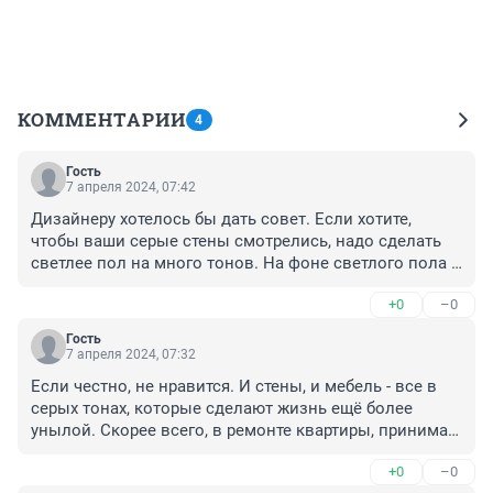
КОММЕНТАРИИ
4
Гость
7 апреля 2024, 07:42
Дизайнеру хотелось бы дать совет. Если хотите, 
чтобы ваши серые стены смотрелись, надо сделать 
светлее пол на много тонов. На фоне светлого пола 
серость будет уменьшаться, а на фоне темного пола 
+0
–0
серость стен сливается. Очень плохого дизайнера 
подобрали хозяева.
Гость
7 апреля 2024, 07:32
Если честно, не нравится. И стены, и мебель - все в 
серых тонах, которые сделают жизнь ещё более 
унылой. Скорее всего, в ремонте квартиры, принимал 
участие дизайнер, у которого, либо нет опыта в 
+0
–0
подборе цветовой гаммы, либо из деревни, где люди 