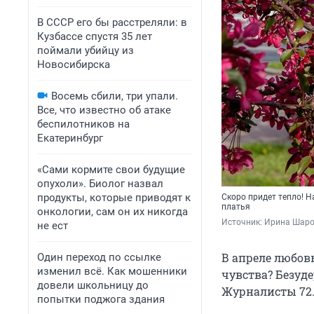
В СССР его бы расстреляли: в
Кузбассе спустя 35 лет
поймали убийцу из
Новосибирска
Восемь сбили, три упали.
Все, что известно об атаке
беспилотников на
Екатеринбург
«Сами кормите свои будущие
опухоли». Биолог назвал
продукты, которые приводят к
Скоро придет тепло! Н
платья
онкологии, сам он их никогда
Источник: 
Ирина Шаров
не ест
В апреле любовь
Один переход по ссылке
изменил всё. Как мошенники
чувства? Безуде
довели школьницу до
Журналисты 72.
попытки поджога здания