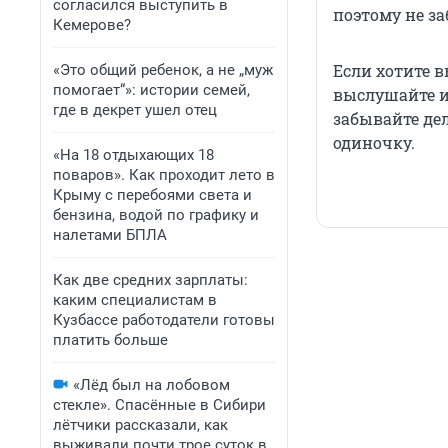
согласился выступить в
поэтому не з
Кемерове?
Если хотите 
«Это общий ребенок, а не „муж
помогает“»: истории семей,
выслушайте и
где в декрет ушел отец
забывайте де
одиночку.
«На 18 отдыхающих 18
поваров». Как проходит лето в
Крыму с перебоями света и
бензина, водой по графику и
налетами БПЛА
Как две средних зарплаты:
каким специалистам в
Кузбассе работодатели готовы
платить больше
«Лёд был на лобовом
стекле». Спасённые в Сибири
лётчики рассказали, как
выживали почти трое суток в