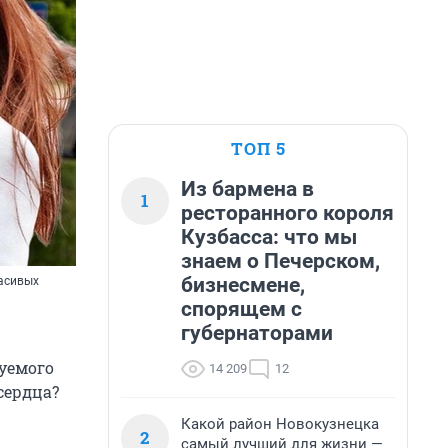
ТОП 5
Из бармена в
1
ресторанного короля
Кузбасса: что мы
знаем о Печерском,
бизнесмене,
расивых
спорящем с
губернаторами
зуемого
14 209
12
сердца?
Какой район Новокузнецка
2
самый лучший для жизни —