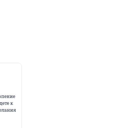
рпение
дете к
желания