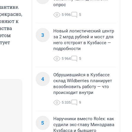
опрос
мантике.
рекрасно,
5 996
5
лоняют к
вства
Новый логистический центр
3
 этом
за 2 млрд рублей и мост для
тует
него отстроят в Кузбассе —
подробности
5 964
5
Обрушившийся в Кузбассе
4
склад Wildberries планирует
возобновить работу — что
происходит внутри
5 335
9
Наручники вместо Rolex: как
5
судили экс-главу Минздрава
Кузбасса и бывшего