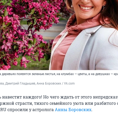
а деревьях появятся зеленые листья, на клумбах — цветы, а на девушках — к
а, Дмитрий Гладышев, Анна Боровских / Vk.com
 навестит каждого! Но чего ждать от этого непредска
ржной страсти, тихого семейного уюта или разбитого 
RU cпросили у астролога
Анны Боровских
.