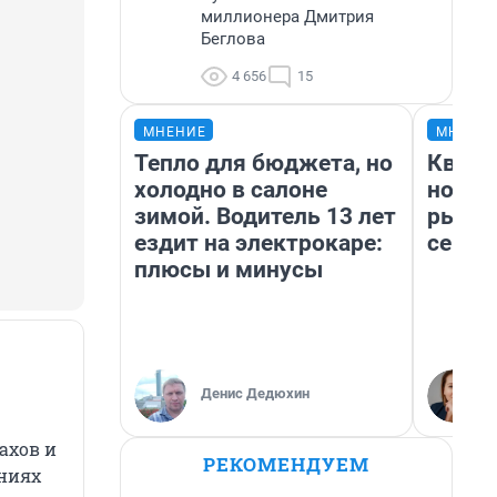
миллионера Дмитрия
Беглова
4 656
15
МНЕНИЕ
МНЕНИ
Тепло для бюджета, но
Кварт
холодно в салоне
но де
зимой. Водитель 13 лет
рынок
ездит на электрокаре:
сейча
плюсы и минусы
Денис Дедюхин
ахов и
РЕКОМЕНДУЕМ
ениях