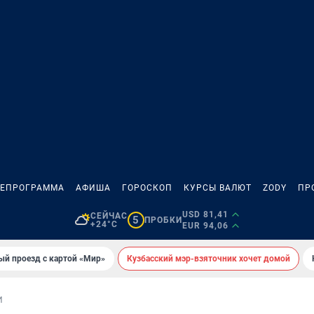
ЛЕПРОГРАММА
АФИША
ГОРОСКОП
КУРСЫ ВАЛЮТ
ZODY
ПР
USD 81,41
СЕЙЧАС
5
ПРОБКИ
+24°C
EUR 94,06
ый проезд с картой «Мир»
Кузбасский мэр-взяточник хочет домой
И