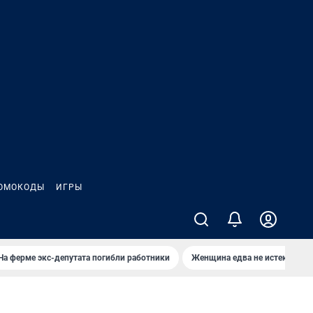
ОМОКОДЫ
ИГРЫ
На ферме экс-депутата погибли работники
Женщина едва не истекла кро