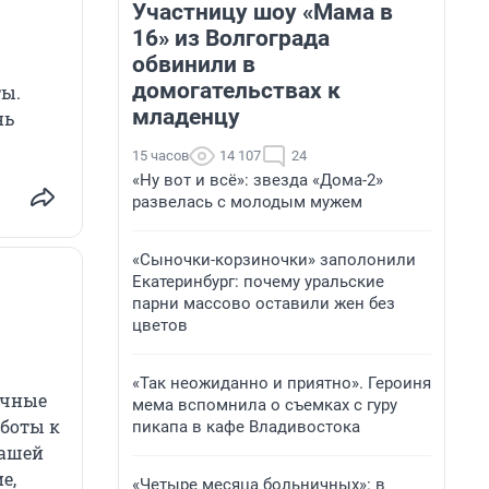
Участницу шоу «Мама в
16» из Волгограда
обвинили в
домогательствах к
ты.
младенцу
нь
15 часов
14 107
24
«Ну вот и всё»: звезда «Дома-2»
развелась с молодым мужем
«Сыночки-корзиночки» заполонили
Екатеринбург: почему уральские
парни массово оставили жен без
цветов
«Так неожиданно и приятно». Героиня
ичные
мема вспомнила о съемках с гуру
аботы к
пикапа в кафе Владивостока
вашей
е,
«Четыре месяца больничных»: в