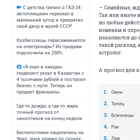
— Семейные, жди
С детства грезил о ГАЗ-24:
автоплюшкин переехал в
Так или иначе в
маленький хутор и превратил
но любые дейст
свой двор в музей СССР
изменам и опро
накаляются до 
Кузбассовцы пересаживаются
такой расклад, 
на электрокары? Их продажи
астролог.
подскочили на 250%
«Я ехал в никуда»:
А прогноз для к
геодезист уехал в Казахстан с
4 тысячами рублей и построил
бизнес с нуля. Теперь он
продает франшизы
Овен
Телец
Где-то дожди, а где-то жара:
точный прогноз от
Близнецы
синоптиков на конец недели
Рак
Беспилотники нацелились на
Лев
Урал: дрон ударил по складу