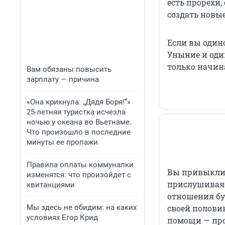
есть прорехи,
создать новы
Если вы одино
Уныние и оди
только начин
Вам обязаны повысить
зарплату — причина
«Она крикнула: „Дядя Боря!“»
25-летняя туристка исчезла
ночью у океана во Вьетнаме.
Что произошло в последние
минуты ее пропажи
Правила оплаты коммуналки
Вы привыкли 
изменятся: что произойдет с
прислушиваяс
квитанциями
отношения бу
Мы здесь не обидим: на каких
своей полови
условиях Егор Крид
помощи — про