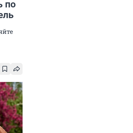
ь по
ель
яйте