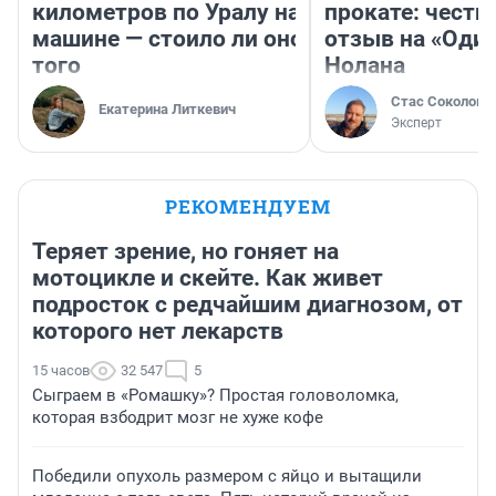
километров по Уралу на
прокате: честн
машине — стоило ли оно
отзыв на «Оди
того
Нолана
Стас Соколов
Екатерина Литкевич
Эксперт
РЕКОМЕНДУЕМ
Теряет зрение, но гоняет на
мотоцикле и скейте. Как живет
подросток с редчайшим диагнозом, от
которого нет лекарств
15 часов
32 547
5
Сыграем в «Ромашку»? Простая головоломка,
которая взбодрит мозг не хуже кофе
Победили опухоль размером с яйцо и вытащили