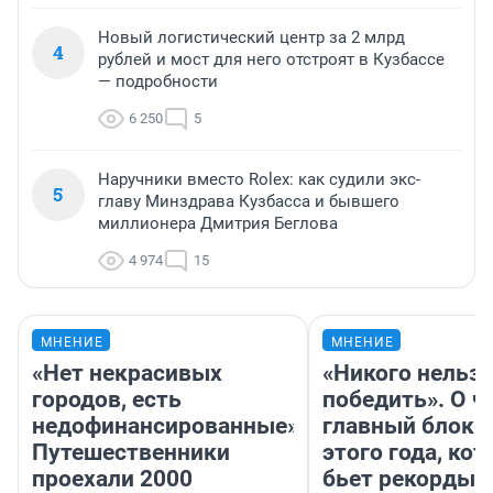
Новый логистический центр за 2 млрд
4
рублей и мост для него отстроят в Кузбассе
— подробности
6 250
5
Наручники вместо Rolex: как судили экс-
5
главу Минздрава Кузбасса и бывшего
миллионера Дмитрия Беглова
4 974
15
МНЕНИЕ
МНЕНИЕ
«Нет некрасивых
«Никого нельз
городов, есть
победить». О ч
недофинансированные».
главный блокб
Путешественники
этого года, ко
проехали 2000
бьет рекорды 