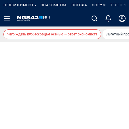
НЕДВИЖИМОСТЬ
ЗНАКОМСТВА
ПОГОДА
ФОРУМ
ТЕЛЕПРО
Чего ждать кузбассовцам осенью — ответ экономиста
Льготный про