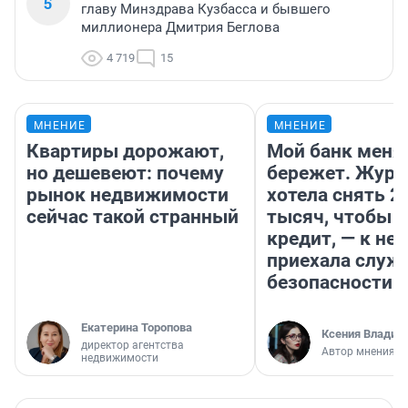
5
главу Минздрава Кузбасса и бывшего
миллионера Дмитрия Беглова
4 719
15
МНЕНИЕ
МНЕНИЕ
Квартиры дорожают,
Мой банк меня
но дешевеют: почему
бережет. Журн
рынок недвижимости
хотела снять 2
сейчас такой странный
тысяч, чтобы п
кредит, — к не
приехала служ
безопасности
Екатерина Торопова
Ксения Владим
директор агентства
Автор мнения
недвижимости