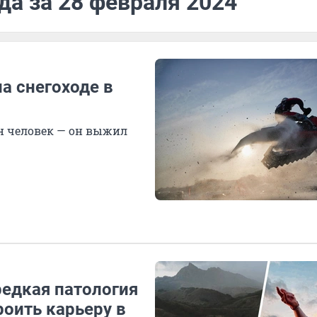
да за 28 февраля 2024
а снегоходе в
н человек — он выжил
редкая патология
роить карьеру в