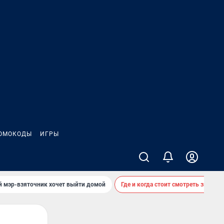
ОМОКОДЫ
ИГРЫ
й мэр-взяточник хочет выйти домой
Где и когда стоит смотреть звездоп