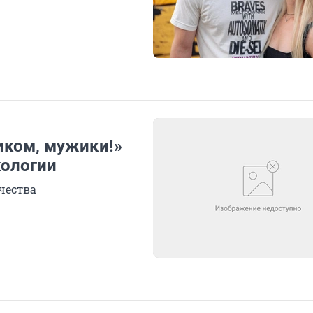
ником, мужики!»
кологии
чества