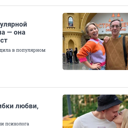
пулярной
а — она
ост
едила в популярном
ибки любви,
и психолога