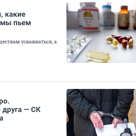
и, какие
 мы пьем
ествам усваиваться, а
ро.
 друга — СК
а