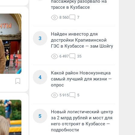
пассажирку разорвало на
трассе в Кузбассе
8 560
7
Найден инвестор для
3
достройки Крапивинской
ГЭС в Кузбассе — зам Шойгу
6 497
35
Какой район Новокузнецка
4
самый лучший для жизни —
опрос
5 915
5
Новый логистический центр
5
за 2 млрд рублей и мост для
него отстроят в Кузбассе —
подробности