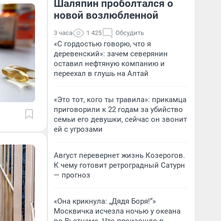
Шаляпин проболтался о
новой возлюбленной
3 часа
1 425
Обсудить
«С гордостью говорю, что я
деревенский»: зачем северянин
оставил нефтяную компанию и
переехал в глушь на Алтай
«Это тот, кого ты травила»: прикамца
приговорили к 22 годам за убийство
семьи его девушки, сейчас он звонит
ей с угрозами
Август перевернет жизнь Козерогов.
К чему готовит ретроградный Сатурн
— прогноз
«Она крикнула: „Дядя Боря!“»
Москвичка исчезла ночью у океана