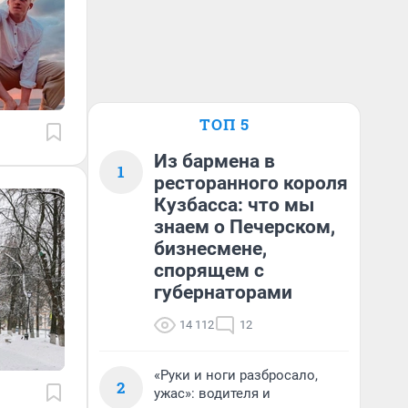
ТОП 5
Из бармена в
1
ресторанного короля
Кузбасса: что мы
знаем о Печерском,
бизнесмене,
спорящем с
губернаторами
14 112
12
«Руки и ноги разбросало,
2
ужас»: водителя и