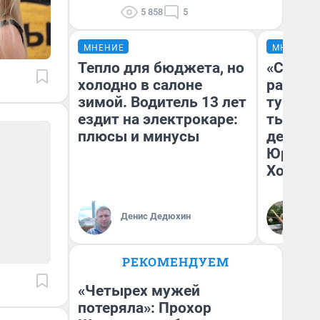
5 858
5
МНЕНИЕ
МНЕНИЕ
Тепло для бюджета, но
«Сливо
холодно в салоне
разоча
зимой. Водитель 13 лет
турист
ездит на электрокаре:
тысяч,
плюсы и минусы
день гу
Юрског
Хогвар
Денис Дедюхин
Ян
РЕКОМЕНДУЕМ
«Четырех мужей
потеряла»: Прохор