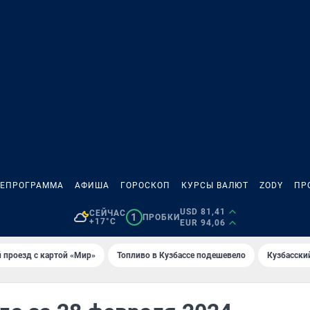
ЛЕПРОГРАММА
АФИША
ГОРОСКОП
КУРСЫ ВАЛЮТ
ZODY
ПР
USD 81,41
СЕЙЧАС
1
ПРОБКИ
+17°C
EUR 94,06
 проезд с картой «Мир»
Топливо в Кузбассе подешевело
Кузбасски