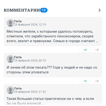
КОММЕНТАРИИ
13
Гость
29 февраля 2024, 12:19
Местные жители, с которыми удалось поговорить, 
отметили, что заработанного пенсионером, скорее 
всего, хватит и правнукам. Семью в городе считают 
довольно зажиточной по кузбасским меркам, 
+0
–0
поэтому особой нужды в деньгах внучка экс-
чиновника не испытывала.

Гость
29 февраля 2024, 00:10
товарищи чиновники местный пример, нахапать,что 
И зачем об этом писать??? Горе у людей и не надо со 
Аман Гумирович выгнал и этог не помогли эти 
стороны этим уповаться
деньги.

Алькоголь и наркотики это десткая травма человека 
+0
–0
решается с психологом. Неприкаянная,никому не 
нужна,многожалости отсюда любовь к животным.... 
Гость
28 февраля 2024, 21:52
сына оставила или бабушка отобрала из лучших 
побуждений?
Такая большая статья практически ни о чем, а если 
бы не была внучкой...