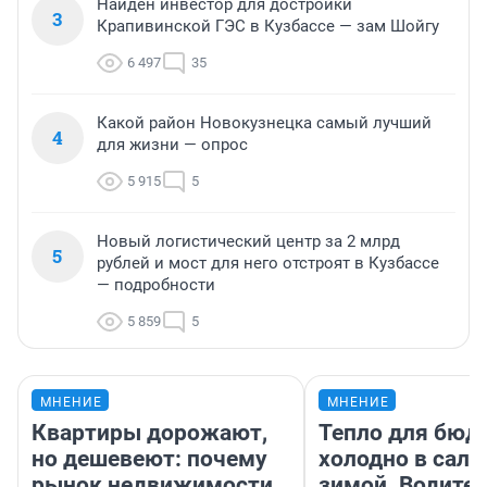
Найден инвестор для достройки
3
Крапивинской ГЭС в Кузбассе — зам Шойгу
6 497
35
Какой район Новокузнецка самый лучший
4
для жизни — опрос
5 915
5
Новый логистический центр за 2 млрд
5
рублей и мост для него отстроят в Кузбассе
— подробности
5 859
5
МНЕНИЕ
МНЕНИЕ
Квартиры дорожают,
Тепло для бюд
но дешевеют: почему
холодно в сало
рынок недвижимости
зимой. Водител