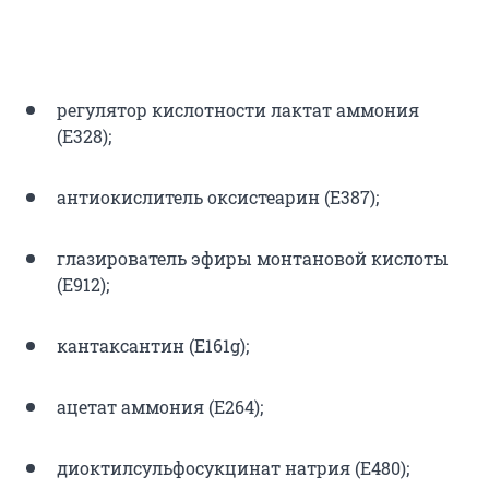
регулятор кислотности лактат аммония
(Е328);
антиокислитель оксистеарин (Е387);
глазирователь эфиры монтановой кислоты
(Е912);
кантаксантин (E161g);
ацетат аммония (Е264);
диоктилсульфосукцинат натрия (Е480);