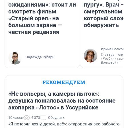
ожиданиями»: стоит ли
пургу». Врач — 
смотреть фильм
смертельном д
«Старый орел» на
который слож
большом экране —
обнаружить
честная рецензия
Ирина Волкова
Главврач клини
Надежда Губарь
«Реабилитация 
Волковой»
РЕКОМЕНДУЕМ
«Не вольеры, а камеры пыток»:
девушка пожаловалась на состояние
экопарка «Лотос» в Уссурийске
10 часов
4 373
Обсудить
«Я потерял жену, детей, всё»: откровения экс-рабочего