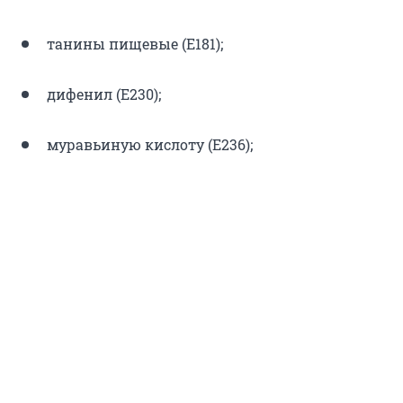
танины пищевые (Е181);
дифенил (Е230);
муравьиную кислоту (Е236);