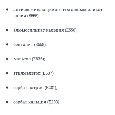
антислеживающие агенты алюмосиликат
калия (E555);
алюмосиликат кальция (Е556);
бентонит (Е558);
мальтол (Е636);
этилмальтол (Е637);
сорбат натрия (Е201);
сорбат кальция (Е203).