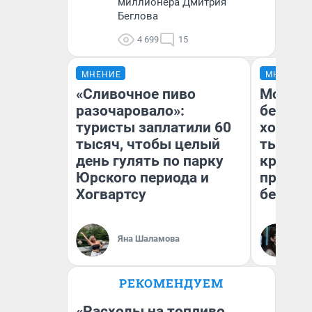
миллионера Дмитрия
Беглова
4 699
15
МНЕНИЕ
МНЕНИЕ
«Сливочное пиво
Мой ба
разочаровало»:
береже
туристы заплатили 60
хотела 
тысяч, чтобы целый
тысяч,
день гулять по парку
кредит,
Юрского периода и
приеха
Хогвартсу
безопа
Кс
Яна Шаламова
Ав
РЕКОМЕНДУЕМ
«Расходы на топливо