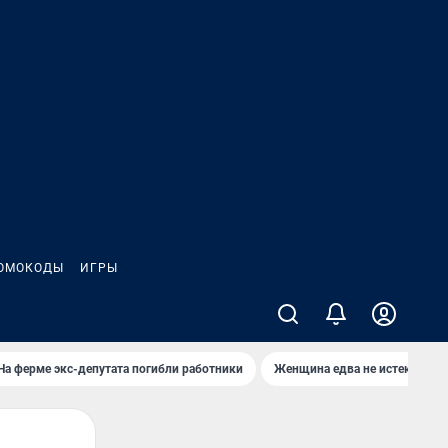
ОМОКОДЫ
ИГРЫ
На ферме экс-депутата погибли работники
Женщина едва не истекла кро