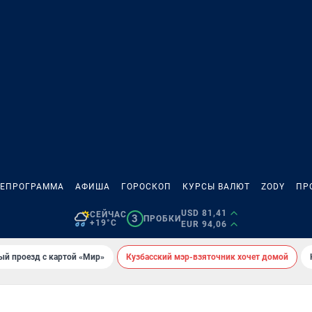
ЛЕПРОГРАММА
АФИША
ГОРОСКОП
КУРСЫ ВАЛЮТ
ZODY
ПР
USD 81,41
СЕЙЧАС
3
ПРОБКИ
+19°C
EUR 94,06
ый проезд с картой «Мир»
Кузбасский мэр-взяточник хочет домой