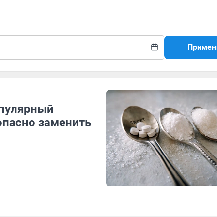
Примен
опулярный
опасно заменить