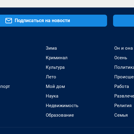
Подписаться на новости
Зима
Он и она
Криминал
Осень
Культура
Политик
Лето
Происше
спорт
Мой дом
Работа
Наука
Развлеч
Недвижимость
Религия
Образование
Семья