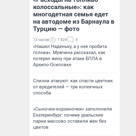
колоссальные»: как
многодетная семья едет
на автодоме из Барнаула в
Турцию — фото
13 часов
7 824
5
«Нашел Наденьку, а у нее пробита
голова». Мужчина рассказал, как
потерял жену при атаке БПЛА в
Архипо-Осиповке
Слизни атакуют: как спасти цветник
от вредителей — три копеечных
способа
«Сыночки-корзиночки» заполонили
Екатеринбург: почему уральские
парни массово оставили жен без
цветов