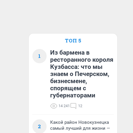
ТОП 5
Из бармена в
1
ресторанного короля
Кузбасса: что мы
знаем о Печерском,
бизнесмене,
спорящем с
губернаторами
14 241
12
Какой район Новокузнецка
2
самый лучший для жизни —