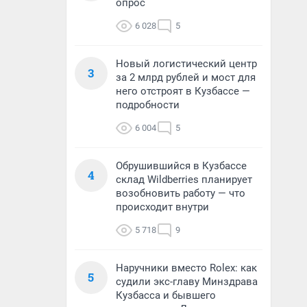
опрос
6 028
5
Новый логистический центр
3
за 2 млрд рублей и мост для
него отстроят в Кузбассе —
подробности
6 004
5
Обрушившийся в Кузбассе
4
склад Wildberries планирует
возобновить работу — что
происходит внутри
5 718
9
Наручники вместо Rolex: как
5
судили экс-главу Минздрава
Кузбасса и бывшего