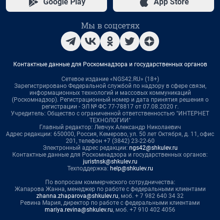
Google Play
App Store
Мы в соцсетях
Контактные данные для Роскомнадзора и государственных органов
Сетевое издание «NGS42.RU» (18+)
Зарегистрировано Федеральной службой по надзору в сфере связи,
информационных технологий и массовых коммуникаций
(Роскомнадзор). Регистрационный номер и дата принятия решения о
регистрации - ЭЛ № ФС 77-78817 от 07.08.2020 г.
Учредитель: Общество с ограниченной ответственностью "ИНТЕРНЕТ
ТЕХНОЛОГИИ"
Главный редактор: Левчук Александр Николаевич
Адрес редакции: 650000, Россия, Кемерово, ул. 50 лет Октября, д. 11, офис
201, телефон +7 (3842) 23-22-60
Электронный адрес редакции:
ngs42@shkulev.ru
Контактные данные для Роскомнадзора и государственных органов:
juristnsk@shkulev.ru
Техподдержка:
help@shkulev.ru
По вопросам коммерческого сотрудничества:
Жапарова Жанна, менеджер по работе с федеральными клиентами
zhanna.zhaparova@shkulev.ru
, моб. + 7 982 640 34 32
Ревина Мария, директор по работе с федеральными клиентами
mariya.revina@shkulev.ru
, моб. +7 910 402 4056