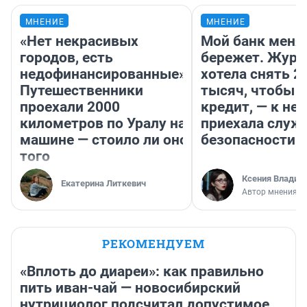
МНЕНИЕ
МНЕНИЕ
«Нет некрасивых
Мой банк меня
городов, есть
бережет. Журн
недофинансированные».
хотела снять 2
Путешественники
тысяч, чтобы п
проехали 2000
кредит, — к не
километров по Уралу на
приехала служ
машине — стоило ли оно
безопасности
того
Ксения Владим
Екатерина Литкевич
Автор мнения
РЕКОМЕНДУЕМ
«Вплоть до диареи»: как правильно
пить иван-чай — новосибирский
нутрициолог подсчитал допустимое