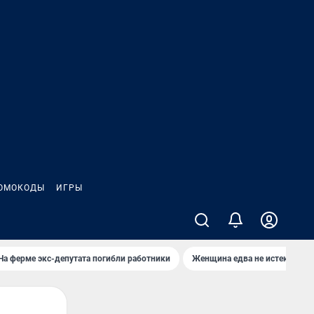
ОМОКОДЫ
ИГРЫ
На ферме экс-депутата погибли работники
Женщина едва не истекла кро