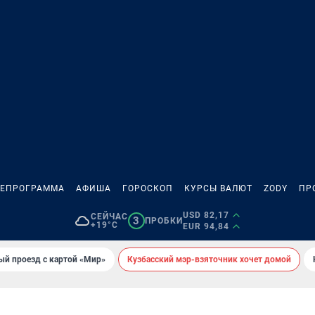
ЛЕПРОГРАММА
АФИША
ГОРОСКОП
КУРСЫ ВАЛЮТ
ZODY
ПР
USD 82,17
СЕЙЧАС
3
ПРОБКИ
+19°C
EUR 94,84
ый проезд с картой «Мир»
Кузбасский мэр-взяточник хочет домой