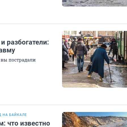
и разбогатели:
равму
и вы пострадали
Д НА БАЙКАЛЕ
м: что известно