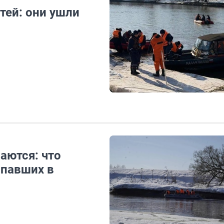
тей: они ушли
аются: что
опавших в