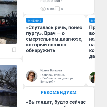
подробности
6 106
5
МНЕНИЕ
МНЕНИЕ
«Спуталась речь, понес
Продаш
пургу». Врач — о
возьмут
смертельном диагнозе,
нам го
который сложно
налого
обнаружить
коснет
даже р
Ирина Волкова
Главврач клиники
Ан
«Реабилитация доктора
Волковой»
РЕКОМЕНДУЕМ
«Выглядит, будто сейчас