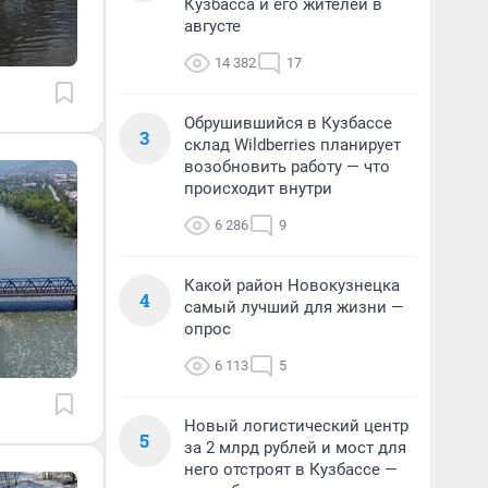
Кузбасса и его жителей в
августе
14 382
17
Обрушившийся в Кузбассе
3
склад Wildberries планирует
возобновить работу — что
происходит внутри
6 286
9
Какой район Новокузнецка
4
самый лучший для жизни —
опрос
6 113
5
Новый логистический центр
5
за 2 млрд рублей и мост для
него отстроят в Кузбассе —