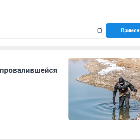
Примен
 провалившейся