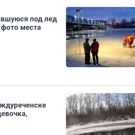
ившуюся под лед
 фото места
Междуреченске
девочка,