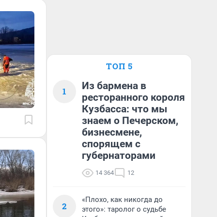
ТОП 5
Из бармена в
1
ресторанного короля
Кузбасса: что мы
знаем о Печерском,
бизнесмене,
спорящем с
губернаторами
14 364
12
«Плохо, как никогда до
2
этого»: таролог о судьбе