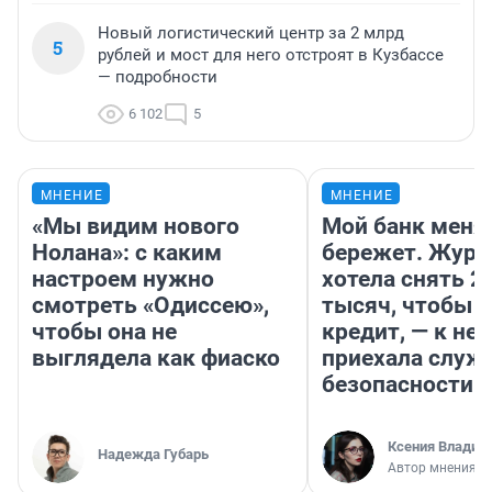
Новый логистический центр за 2 млрд
5
рублей и мост для него отстроят в Кузбассе
— подробности
6 102
5
МНЕНИЕ
МНЕНИЕ
«Мы видим нового
Мой банк меня
Нолана»: с каким
бережет. Журн
настроем нужно
хотела снять 2
смотреть «Одиссею»,
тысяч, чтобы п
чтобы она не
кредит, — к не
выглядела как фиаско
приехала служ
безопасности
Ксения Владим
Надежда Губарь
Автор мнения