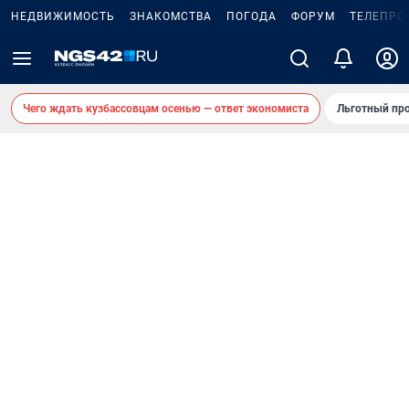
НЕДВИЖИМОСТЬ
ЗНАКОМСТВА
ПОГОДА
ФОРУМ
ТЕЛЕПРО
Чего ждать кузбассовцам осенью — ответ экономиста
Льготный про