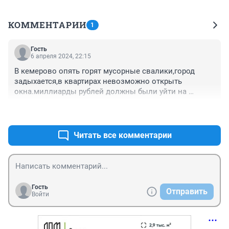
КОММЕНТАРИИ
1
Гость
6 апреля 2024, 22:15
В кемерово опять горят мусорные свалики,город 
задыхается,в квартирах невозможно открыть 
окна.миллиарды рублей должны были уйти на 
экологию в регионе,но ничего не меняется 
+0
–0
десятилетия.как видно деньги ушли в неизвестном 
направлении. Прокуратуру это не 
интересует.коррупция на всех уровнях власти в 
Читать все комментарии
регионе.
Гость
Отправить
Войти