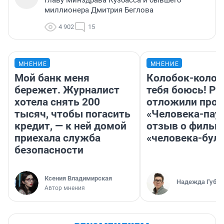
главу Минздрава Кузбасса и бывшего
миллионера Дмитрия Беглова
4 902
15
МНЕНИЕ
МНЕНИЕ
Мой банк меня
Колобок-колобо
бережет. Журналист
тебя боюсь! Ра
хотела снять 200
отложили прок
тысяч, чтобы погасить
«Человека-пау
кредит, — к ней домой
отзыв о фильм
приехала служба
«человека-бул
безопасности
Ксения Владимирская
Надежда Губар
Автор мнения