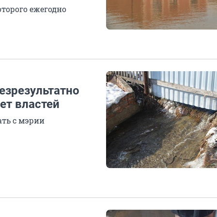
оторого ежегодно
езрезультатно
ет властей
ать с мэрии