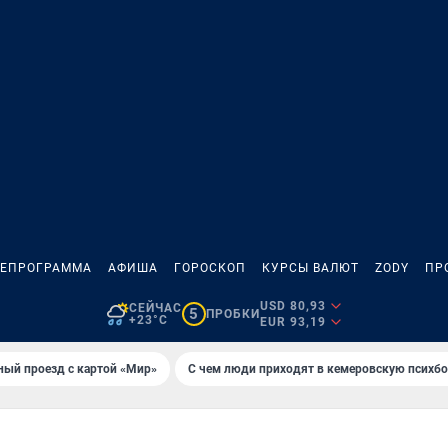
ЛЕПРОГРАММА
АФИША
ГОРОСКОП
КУРСЫ ВАЛЮТ
ZODY
ПР
USD 80,93
СЕЙЧАС
5
ПРОБКИ
+23°C
EUR 93,19
ный проезд с картой «Мир»
С чем люди приходят в кемеровскую психб