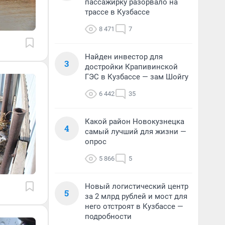
пассажирку разорвало на
трассе в Кузбассе
8 471
7
Найден инвестор для
3
достройки Крапивинской
ГЭС в Кузбассе — зам Шойгу
6 442
35
Какой район Новокузнецка
4
самый лучший для жизни —
опрос
5 866
5
Новый логистический центр
5
за 2 млрд рублей и мост для
него отстроят в Кузбассе —
подробности