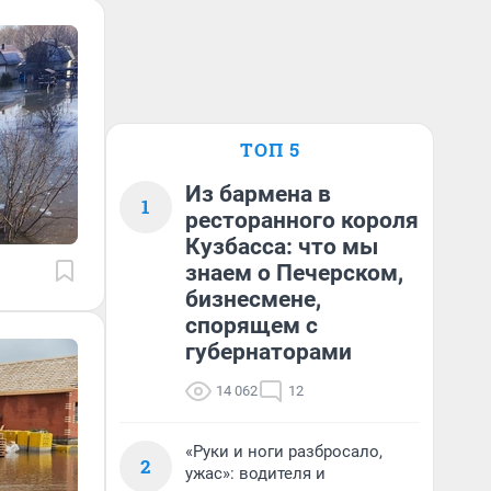
ТОП 5
Из бармена в
1
ресторанного короля
Кузбасса: что мы
знаем о Печерском,
бизнесмене,
спорящем с
губернаторами
14 062
12
«Руки и ноги разбросало,
2
ужас»: водителя и