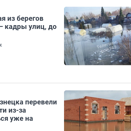
я из берегов
— кадры улиц, до
к
знецка перевели
и из-за
ся уже на