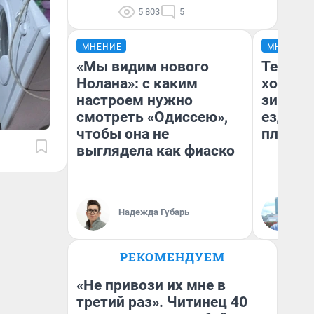
5 803
5
МНЕНИЕ
МНЕНИЕ
«Мы видим нового
Тепло 
Нолана»: с каким
холодн
настроем нужно
зимой.
смотреть «Одиссею»,
ездит н
чтобы она не
плюсы 
выглядела как фиаско
Надежда Губарь
Д
РЕКОМЕНДУЕМ
«Не привози их мне в
третий раз». Читинец 40