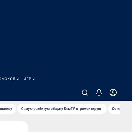
ОМОКОДЫ
ИГРЫ
ольницу
Самую разбитую общагу КемГУ отремонтируют
Сожительни