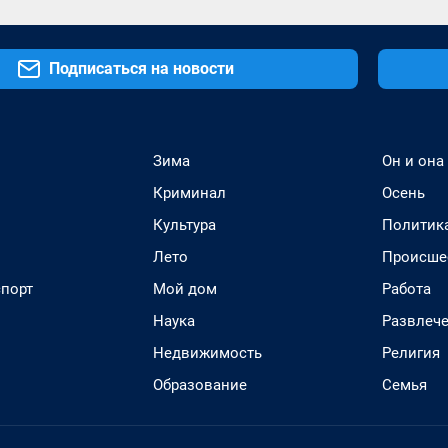
Подписаться на новости
Зима
Он и она
Криминал
Осень
Культура
Политик
Лето
Происше
спорт
Мой дом
Работа
Наука
Развлеч
Недвижимость
Религия
Образование
Семья