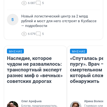
6 087
5
Новый логистический центр за 2 млрд
5
рублей и мост для него отстроят в Кузбассе
— подробности
6 079
5
МНЕНИЕ
МНЕНИЕ
Наследие, которое
«Спуталась реч
чудом не развалилось:
пургу». Врач — 
транспортный эксперт
смертельном д
разнес миф о «вечных»
который слож
советских дорогах
обнаружить
Олег Арефьев
Ирина Волкова
Блогер, предприниматель,
Главврач клини