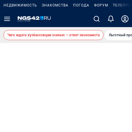
НЕДВИЖИМОСТЬ
ЗНАКОМСТВА
ПОГОДА
ФОРУМ
ТЕЛЕПРО
Чего ждать кузбассовцам осенью — ответ экономиста
Льготный про