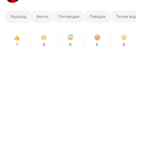
Ледоход
Весна
Половодье
Паводок
Талые воды
1
0
0
0
0