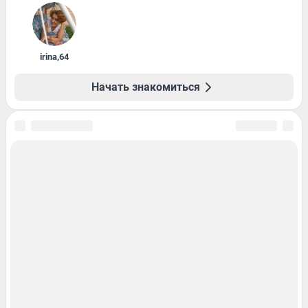
irina
,
64
Начать знакомиться