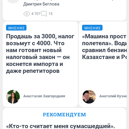
Дмитрия Беглова
4 707
15
МНЕНИЕ
МНЕНИЕ
Продашь за 3000, налог
«Машина прост
возьмут с 4000. Что
полетела». Води
нам готовит новый
сравнил бензин
налоговый закон — он
Казахстане и Р
коснется импорта и
даже репетиторов
Анастасия Завгородняя
Анатолий Кузне
РЕКОМЕНДУЕМ
«Кто-то считает меня сумасшедшей».