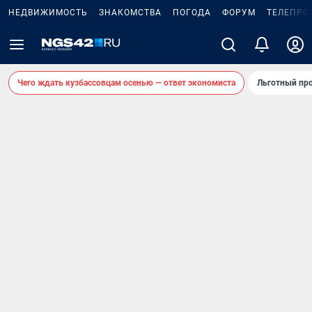
НЕДВИЖИМОСТЬ
ЗНАКОМСТВА
ПОГОДА
ФОРУМ
ТЕЛЕПРО
Чего ждать кузбассовцам осенью — ответ экономиста
Льготный про