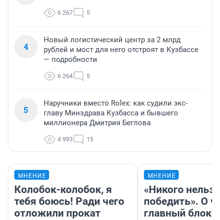
6 267
5
Новый логистический центр за 2 млрд
4
рублей и мост для него отстроят в Кузбассе
— подробности
6 264
5
Наручники вместо Rolex: как судили экс-
5
главу Минздрава Кузбасса и бывшего
миллионера Дмитрия Беглова
4 993
15
МНЕНИЕ
МНЕНИЕ
Колобок-колобок, я
«Никого нельз
тебя боюсь! Ради чего
победить». О ч
отложили прокат
главный блокб