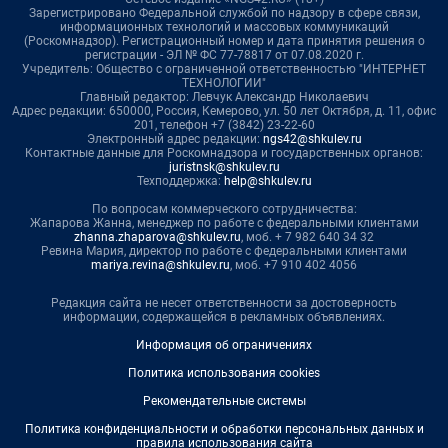
Зарегистрировано Федеральной службой по надзору в сфере связи,
информационных технологий и массовых коммуникаций
(Роскомнадзор). Регистрационный номер и дата принятия решения о
регистрации - ЭЛ № ФС 77-78817 от 07.08.2020 г.
Учредитель: Общество с ограниченной ответственностью "ИНТЕРНЕТ
ТЕХНОЛОГИИ"
Главный редактор: Левчук Александр Николаевич
Адрес редакции: 650000, Россия, Кемерово, ул. 50 лет Октября, д. 11, офис
201, телефон +7 (3842) 23-22-60
Электронный адрес редакции:
ngs42@shkulev.ru
Контактные данные для Роскомнадзора и государственных органов:
juristnsk@shkulev.ru
Техподдержка:
help@shkulev.ru
По вопросам коммерческого сотрудничества:
Жапарова Жанна, менеджер по работе с федеральными клиентами
zhanna.zhaparova@shkulev.ru
, моб. + 7 982 640 34 32
Ревина Мария, директор по работе с федеральными клиентами
mariya.revina@shkulev.ru
, моб. +7 910 402 4056
Редакция сайта не несет ответственности за достоверность
информации, содержащейся в рекламных объявлениях.
Информация об ограничениях
Политика использования cookies
Рекомендательные системы
Политика конфиденциальности и обработки персональных данных и
правила использования сайта