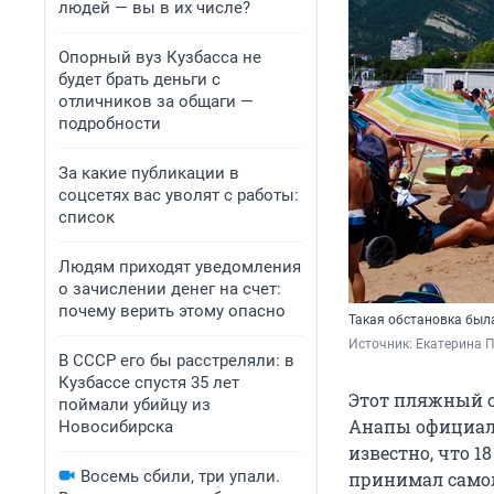
людей — вы в их числе?
Опорный вуз Кузбасса не
будет брать деньги с
отличников за общаги —
подробности
За какие публикации в
соцсетях вас уволят с работы:
список
Людям приходят уведомления
о зачислении денег на счет:
почему верить этому опасно
Такая обстановка была
Источник: 
Екатерина 
В СССР его бы расстреляли: в
Кузбассе спустя 35 лет
Этот пляжный с
поймали убийцу из
Анапы официаль
Новосибирска
известно, что 
Восемь сбили, три упали.
принимал самол