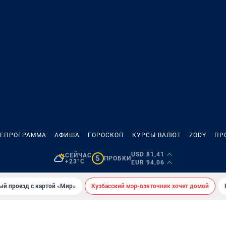
ЛЕПРОГРАММА
АФИША
ГОРОСКОП
КУРСЫ ВАЛЮТ
ZODY
ПР
USD 81,41
СЕЙЧАС
5
ПРОБКИ
+23°C
EUR 94,06
ый проезд с картой «Мир»
Кузбасский мэр-взяточник хочет домой