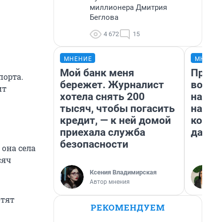
миллионера Дмитрия
Беглова
4 672
15
МНЕНИЕ
МНЕНИ
Мой банк меня
Прода
порта.
бережет. Журналист
возьм
ит
хотела снять 200
нам г
тысяч, чтобы погасить
налог
кредит, — к ней домой
косне
приехала служба
даже 
безопасности
 она села
сяч
Ксения Владимирская
Автор мнения
отят
РЕКОМЕНДУЕМ