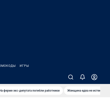
ОМОКОДЫ
ИГРЫ
На ферме экс-депутата погибли работники
Женщина едва не истекла кро