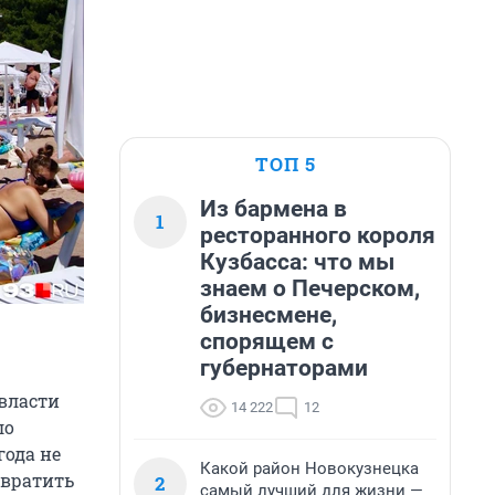
ТОП 5
Из бармена в
1
ресторанного короля
Кузбасса: что мы
знаем о Печерском,
бизнесмене,
спорящем с
губернаторами
власти
14 222
12
ло
года не
Какой район Новокузнецка
евратить
2
самый лучший для жизни —