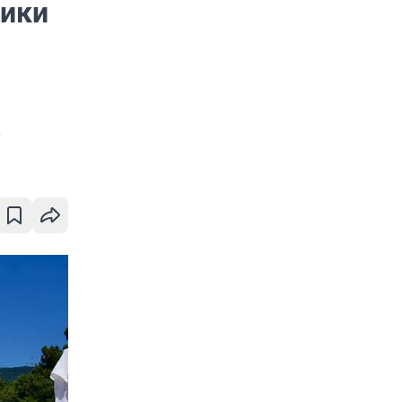
ники
,
ы