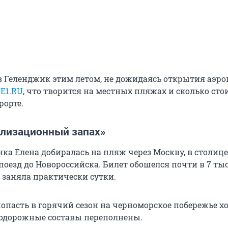
в Геленджик этим летом, не дожидаясь открытия аэро
и
E1.RU
, что творится на местных пляжах и сколько сто
рорте.
ализационный запах»
ка Елена добиралась на пляж через Москву, в столице
оезд до Новороссийска. Билет обошелся почти в 7 ты
а заняла практически сутки.
попасть в горячий сезон на черноморское побережье х
одорожные составы переполнены.