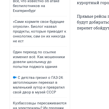
Все, что известно об атаке
курортный горо
беспилотников на
Екатеринбург
Прямые рейсы п
«Сами кормите свои будущие
будут добиратьс
опухоли». Биолог назвал
перелет обойдут
продукты, которые приводят к
онкологии, сам он их никогда
не ест
Один переход по ссылке
изменил всё. Как мошенники
довели школьницу до
попытки поджога здания
С детства грезил о ГАЗ-24:
автоплюшкин переехал в
маленький хутор и превратил
свой двор в музей СССР
Кузбассовцы пересаживаются
на электрокары? Их продажи