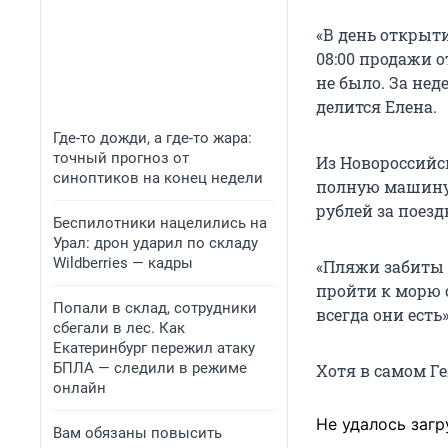
«В день открыти
08:00 продажи о
не было. За нед
делится Елена.
Где-то дожди, а где-то жара:
точный прогноз от
Из Новороссийс
синоптиков на конец недели
полную машину 
рублей за поез
Беспилотники нацелились на
Урал: дрон ударил по складу
Wildberries — кадры
«Пляжи забиты 
пройти к морю 
Попали в склад, сотрудники
всегда они есть
сбегали в лес. Как
Екатеринбург пережил атаку
БПЛА — следили в режиме
Хотя в самом Г
онлайн
Не удалось загр
Вам обязаны повысить