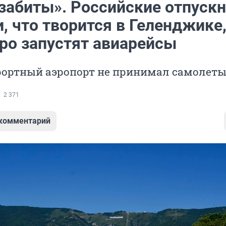
забиты». Российские отпуск
, что творится в Геленджике
оро запустят авиарейсы
урортный аэропорт не принимал самолет
2 371
 комментарий