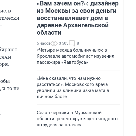
«Вам зачем он?»: дизайнер
из Москвы за свои деньги
ис, в
восстанавливает дом в
ктически
деревне Архангельской
—
области
5 часов
3 505
8
абирают
«Четыре месяца больничных»: в
Ярославле автомобилист изувечил
ысячи
пассажира «Яавтобуса»
оря.
«Мне сказали, что нам нужно
тобы
расстаться». Московского врача
 и то не
уволили из клиники из-за мата в
личном блоге
.
Сезон черники в Мурманской
области: рецепт хрустящего ягодного
штруделя за полчаса