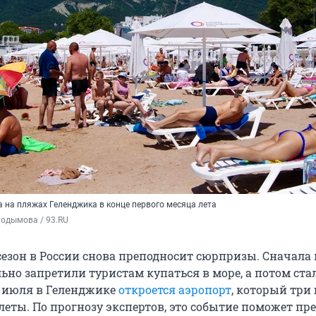
 на пляжах Геленджика в конце первого месяца лета
Подымова / 93.RU
езон в России снова преподносит сюрпризы. Сначала 
но запретили туристам купаться в море, а потом ста
18 июля в Геленджике
откроется аэропорт
, который три 
еты. По прогнозу экспертов, это событие поможет пр