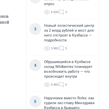
опрос
6 009
5
онов
такой
Новый логистический центр
3
за 2 млрд рублей и мост для
него отстроят в Кузбассе —
подробности
5 983
5
Обрушившийся в Кузбассе
4
склад Wildberries планирует
возобновить работу — что
происходит внутри
5 483
9
Наручники вместо Rolex: как
5
судили экс-главу Минздрава
Кузбасса и бывшего