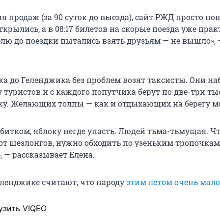
я продаж (за 90 суток до выезда), сайт РЖД просто пов
ткрылись, а в 08:17 билетов на скорые поезда уже пра
елю до поездки пытались взять друзьям — не вышло», 
ка до Геленджика без проблем возят таксисты. Они н
туристов и с каждого попутчика берут по две-три т
дку. Желающих толпы — как и отдыхающих на берегу м
битком, яблоку негде упасть. Людей тьма-тьмущая. Ч
от шезлонгов, нужно обходить по узеньким тропочкам,
», — рассказывает Елена.
еленджике считают, что народу
этим летом очень мало
узить VIQEO