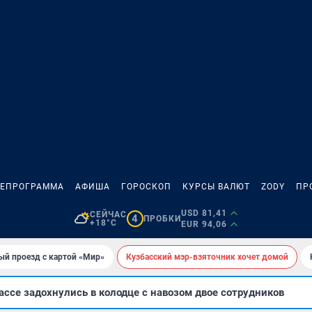
ЛЕПРОГРАММА
АФИША
ГОРОСКОП
КУРСЫ ВАЛЮТ
ZODY
ПР
USD 81,41
СЕЙЧАС
4
ПРОБКИ
+18°C
EUR 94,06
ый проезд с картой «Мир»
Кузбасский мэр-взяточник хочет домой
ссе задохнулись в колодце с навозом двое сотрудников