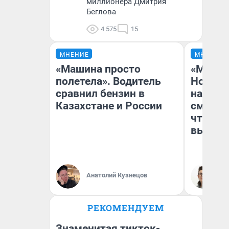
миллионера Дмитрия
Беглова
4 575
15
МНЕНИЕ
МНЕНИЕ
«Машина просто
«Мы ви
полетела». Водитель
Нолана
сравнил бензин в
настро
Казахстане и России
смотре
чтобы 
выгляд
Анатолий Кузнецов
На
РЕКОМЕНДУЕМ
Знаменитая тикток-