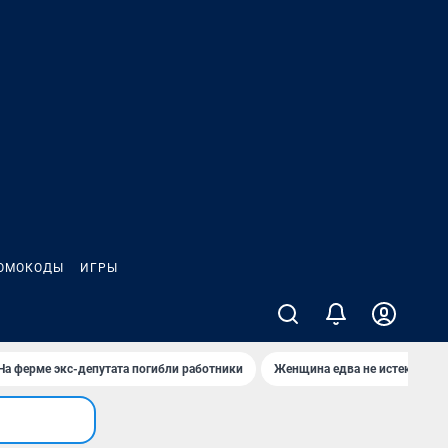
ОМОКОДЫ
ИГРЫ
На ферме экс-депутата погибли работники
Женщина едва не истекла кро