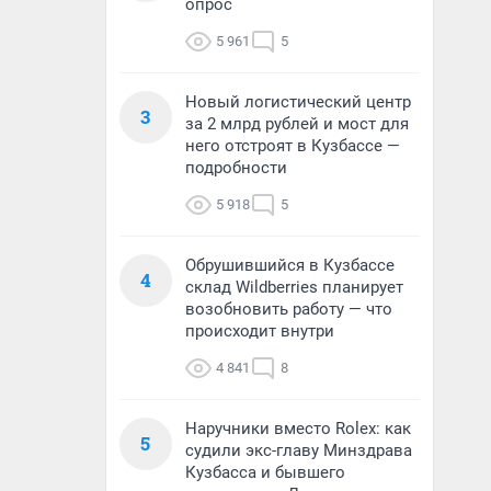
опрос
5 961
5
Новый логистический центр
3
за 2 млрд рублей и мост для
него отстроят в Кузбассе —
подробности
5 918
5
Обрушившийся в Кузбассе
4
склад Wildberries планирует
возобновить работу — что
происходит внутри
4 841
8
Наручники вместо Rolex: как
5
судили экс-главу Минздрава
Кузбасса и бывшего