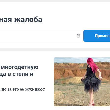
мная жалоба
Примен
а многодетную
ца в степи и
но за это ее осуждают