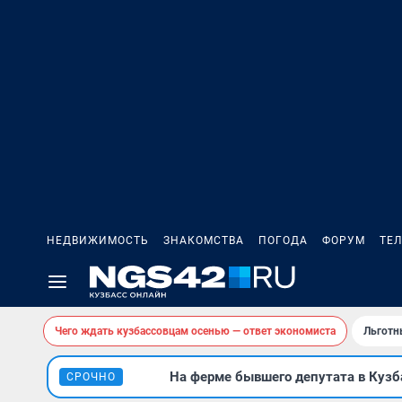
НЕДВИЖИМОСТЬ
ЗНАКОМСТВА
ПОГОДА
ФОРУМ
ТЕ
Чего ждать кузбассовцам осенью — ответ экономиста
Льготн
На ферме бывшего депутата в Кузба
СРОЧНО